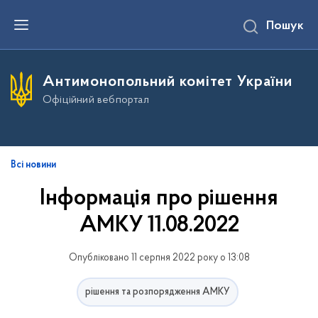
П
Пошук
е
р
е
й
т
Антимонопольний комітет України
и
д
Офіційний вебпортал
о
о
с
н
о
в
Всі новини
н
о
Інформація про рішення
г
о
АМКУ 11.08.2022
в
м
і
с
Опубліковано 11 серпня 2022 року о 13:08
т
у
рішення та розпорядження АМКУ