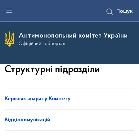
П
Пошук
е
р
е
й
т
Антимонопольний комітет України
и
д
Офіційний вебпортал
о
о
с
н
о
Структурні підрозділи
в
н
о
г
о
в
Керівник апарату Комітету
м
і
с
т
Відділ комунікацій
у