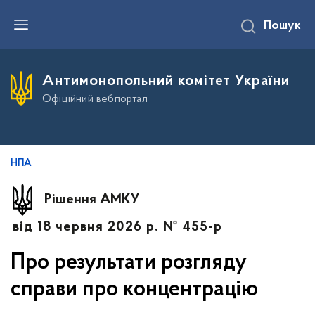
П
Пошук
е
р
е
й
т
Антимонопольний комітет України
и
д
Офіційний вебпортал
о
о
с
н
о
в
НПА
н
о
г
Рішення АМКУ
о
в
від 18 червня 2026 р. № 455-р
м
і
с
Про результати розгляду
т
у
справи про концентрацію