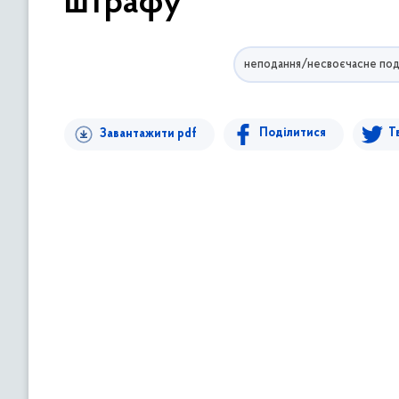
штрафу
в
м
і
неподання/несвоєчасне под
с
т
у
Поділитися
Т
Завантажити pdf