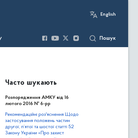
English
Пошук
У
Часто шукають
Розпорядження АМКУ від 16
лютого 2016 № 6-рр
Рекомендаційні роз'яснення Щодо
застосування положень частин
другої, п’ятої та шостої статті 52
Закону України «Про захист