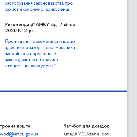
застосування законодавства про
захист економічної конкуренції
Рекомендації АМКУ від 17 січня
2020 № 2-рк
Про надання рекомендацій щодо
здійснення заходів, спрямованих на
запобігання порушенням
законодавства про захист
економічної конкуренції
тронна пошта
Чат-бот для довідок
ilovod@amcu.gov.ua
t.me/AMCUkraine_bot