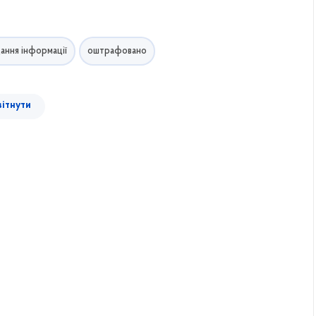
ання інформації
оштрафовано
вітнути