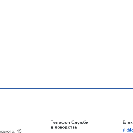
Телефон Служби
Елек
діловодства
sl.d
вського, 45