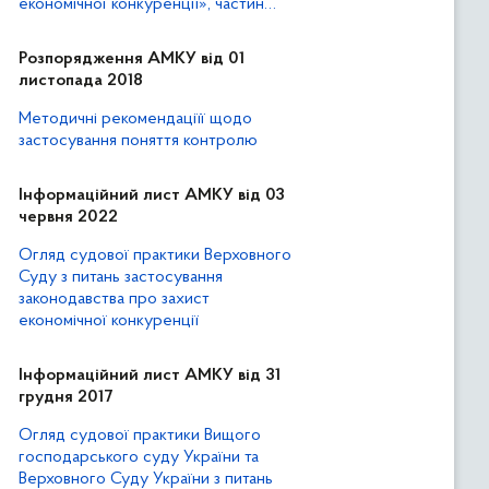
економічної конкуренції», частин
першої та другої статті 21 Закону
України «Про захист від
Розпорядження АМКУ від 01
недобросовісної конкуренції»
листопада 2018
Методичні рекомендаціїї щодо
застосування поняття контролю
Інформаційний лист АМКУ від 03
червня 2022
Огляд судової практики Верховного
Суду з питань застосування
законодавства про захист
економічної конкуренції
Інформаційний лист АМКУ від 31
грудня 2017
Огляд судової практики Вищого
господарського суду України та
Верховного Суду України з питань