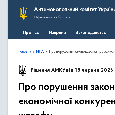
П
Антимонопольний комітет Україн
е
Офіційний вебпортал
р
е
й
Про нас
Напрями
Законодавство
т
и
д
Про порушення законодавства про захист 
Головна
НПА
о
о
с
Рішення АМКУ
від 18 червня 2026
н
о
Про порушення закон
в
н
економічної конкурен
о
г
о