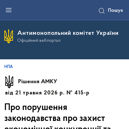
П
Пошук
е
р
е
й
т
Антимонопольний комітет України
и
д
Офіційний вебпортал
о
о
с
н
о
в
НПА
н
о
г
Рішення АМКУ
о
в
від 21 травня 2026 р. № 415-р
м
і
с
Про порушення
т
у
законодавства про захист