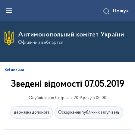
П
Пошук
е
р
е
й
т
Антимонопольний комітет України
и
д
Офіційний вебпортал
о
о
с
н
о
в
Всі новини
н
о
Зведені відомості 07.05.2019
г
о
в
Опубліковано 07 травня 2019 року о 00:00
м
і
с
державна допомога
Оскарження публічних закупівель
т
у