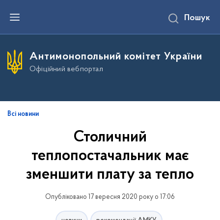
П
Пошук
е
р
е
й
т
Антимонопольний комітет України
и
д
Офіційний вебпортал
о
о
с
н
о
в
Всі новини
н
о
Столичний
г
о
теплопостачальник має
в
м
і
зменшити плату за тепло
с
т
у
Опубліковано 17 вересня 2020 року о 17:06