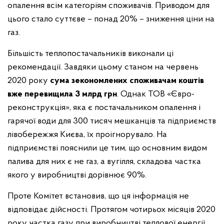
опалення всім категоріям споживачів. Приводом для
цього стало суттєве – понад 20% – зниження ціни на
газ.
Більшість теплопостачальників виконали ці
рекомендації. Завдяки цьому станом на червень
2020 року
сума зекономлених споживачам коштів
вже перевищила 3 млрд грн
. Однак ТОВ «Євро-
реконструкція», яка є постачальником опалення і
гарячої води для 300 тисяч мешканців та підприємств
лівобережжя Києва, їх проігнорувало. На
підприємстві пояснили це тим, що основним видом
палива для них є не газ, а вугілля, складова частка
якого у виробництві дорівнює 90%.
Проте Комітет встановив, що ця інформація не
відповідає дійсності. Протягом чотирьох місяців 2020
року частка газу при виробництві теплової енергії