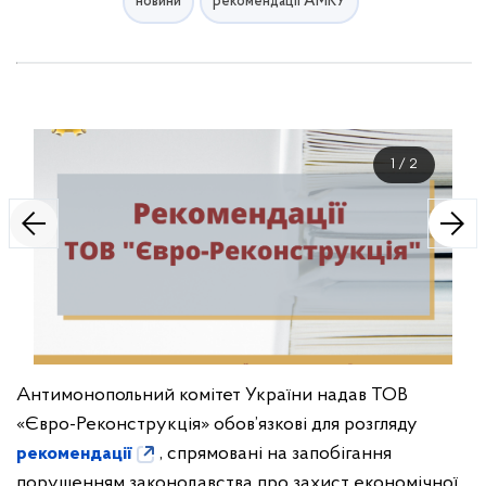
новини
рекомендації АМКУ
1
/
2
Антимонопольний комітет України надав ТОВ
«Євро-Реконструкція» обов’язкові для розгляду
рекомендації
, спрямовані на запобігання
порушенням законодавства про захист економічної