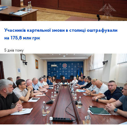
Учасників картельної змови в столиці оштрафували
на 175,8 млн грн
5 днів тому