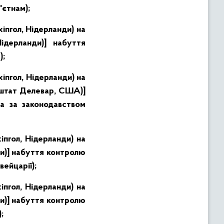
'єтнам)
;
іпгол, Нідерланди) на
ідерланди)] набуття
);
іпгол, Нідерланди) на
, штат Делевар, США)]
а за законодавством
іпгол, Нідерланди) на
ди)] набуття контролю
вейцарії)
;
іпгол, Нідерланди) на
ди)] набуття контролю
)
;