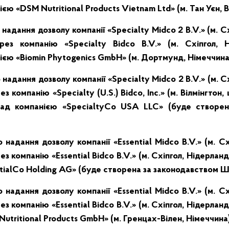
ю «DSM Nutritional Products Vietnam Ltd» (м. Тан Уєн, В
надання дозволу компанії «Specialty Midco 2 B.V.» (м. Сх
рез компанію «Specialty Bidco B.V.» (м. Схіпгол, Н
єю «Biomin Phytogenics GmbH» (м. Дортмунд, Німеччина
надання дозволу компанії «Specialty Midco 2 B.V.» (м. Сх
з компанію «Specialty (U.S.) Bidco, Inc.» (м. Вілмінгтон
ад компанією «SpecialtyCo USA LLC» (буде створен
надання дозволу компанії «Essential Midco B.V.» (м. Сх
з компанію «Essential Bidco B.V.» (м. Схіпгол, Нідерлан
tialCo Holding AG» (буде створена за законодавством Ш
надання дозволу компанії «Essential Midco B.V.» (м. Сх
з компанію «Essential Bidco B.V.» (м. Схіпгол, Нідерлан
utritional Products GmbH» (м. Гренцах-Вілен, Німеччина