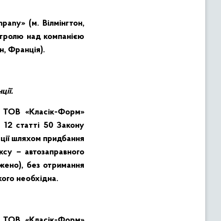
any» (м. Вілмінгтон,
нтролю над компанією
, Франція).
ції.
я ТОВ «Класік-Форм»
 12 статті 50 Закону
ації шляхом придбання
су – автозаправного
ежено)
, без отримання
кого необхідна.
я ТОВ «Класік-Форм»