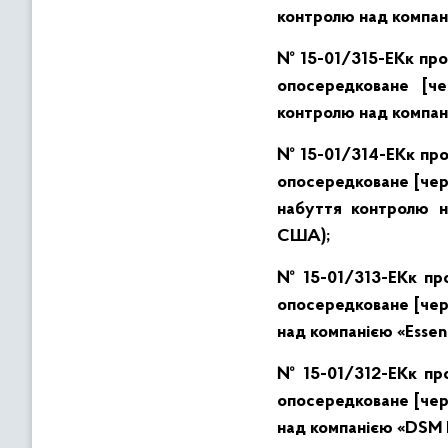
контролю над компаніє
№ 15-01/315-ЕКк про 
опосередковане [че
контролю над компані
№ 15-01/314-ЕКк про 
опосередковане [чере
набуття контролю н
США)
;
№ 15-01/313-ЕКк про 
опосередковане [чере
над компанією «Essen
№ 15-01/312-ЕКк про 
опосередковане [чере
над компанією «DSM N