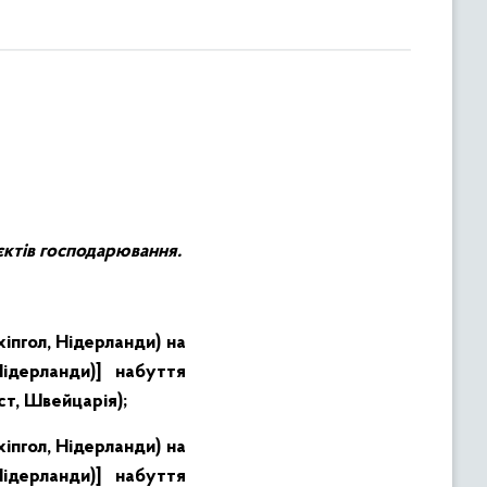
’єктів господарювання.
іпгол, Нідерланди) на
ідерланди)] набуття
ст, Швейцарія);
іпгол, Нідерланди) на
ідерланди)] набуття