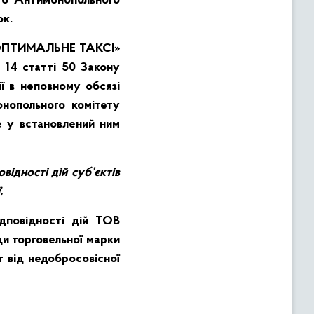
го Антимонопольного
ок.
 «ОПТИМАЛЬНЕ ТАКСІ»
 14 статті 50 Закону
ії в неповному обсязі
нопольного комітету
е у встановлений ним
відності дій суб’єктів
.
дповідності дій ТОВ
ди торговельної марки
 від недобросовісної