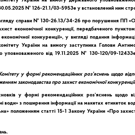
омітету України на вимогу державного уповноважено
 30.05.2025 № 126-21.1/03-5953е у встановлений ним стр
озгляду справи № 130-26.13/34-26 про порушення ПП
ахист економічної конкуренції, передбаченого пунктом
економічної конкуренції», у вигляді подання інформац
омітету України на вимогу заступника Голови Антимо
о уповноваженого від 19.11.2025 № 130-120/09-12433
в Комітету у формі рекомендаційних роз’яснень щодо відпо
енням законодавства про захист економічної конкуренції
овків у формі рекомендаційних роз’яснень щодо ві
ні води» з поширення інформації на макетах етикеток во
на» положенням статті 15-1 Закону України «Про захист
ань.