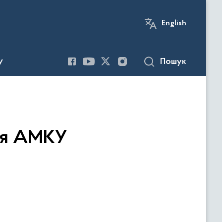
English
Пошук
У
ня АМКУ