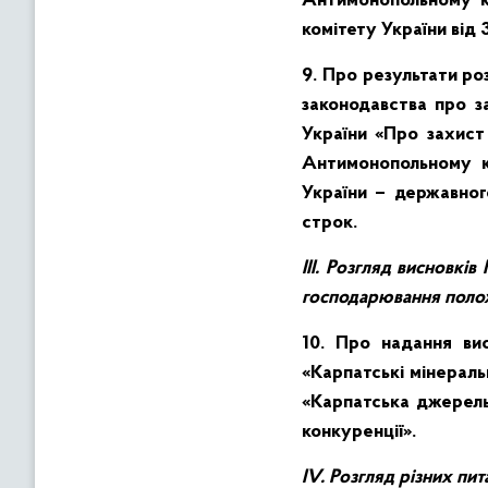
Антимонопольному к
комітету України від
9.
Про результати р
законодавства про з
України «Про захист 
Антимонопольному к
України – державног
строк.
ІІІ. Розгляд висновкі
господарювання полож
10.
Про надання висн
«Карпатські мінераль
«Карпатська джерель
конкуренції».
ІV.
Розгляд різних пит