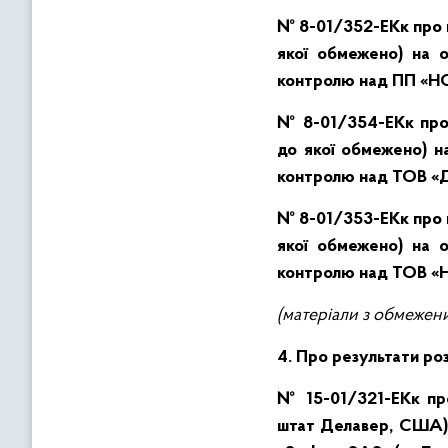
№ 8-01/352-ЕКк про н
якої обмежено) на 
контролю над ПП «Н
№ 8-01/354-ЕКк про 
до якої обмежено) н
контролю над ТОВ «
№ 8-01/353-ЕКк про н
якої обмежено)
на 
контролю над ТОВ 
(матеріали з обмежен
4.
Про результати роз
№ 15-01/321-ЕКк про
штат Делавер, США) 