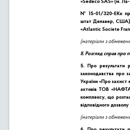
«Sedeco SAS» (м. Ла
№ 15-01/320-ЕКк про
штат Делавер, США) 
«Atlantic Societe Fr
(матеріали з обмежен
ІІ.
Розгляд справ про 
5. Про результати 
законодавства про з
України «Про захист 
активів ТОВ «НАФТА
комплексу, що розт
відповідного дозволу
(матеріали з обмежен
6. Про результати 