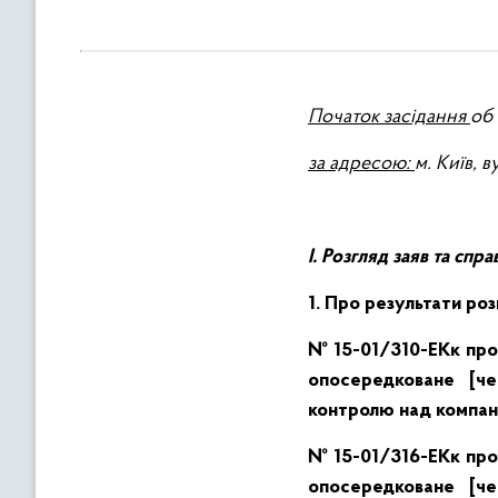
в
м
і
с
Початок засідання
об 
т
у
за адpесою:
м. Київ, 
І. Розгляд заяв та сп
1. Про
результати розг
№ 15-01/310-ЕКк про 
опосередковане [че
контролю над компані
№ 15-01/316-ЕКк про 
опосередковане [че