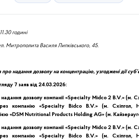
11.30 годині
вул. Митрополита Василя Липківського, 45.
рав про надання дозволу на концентрацію, узгоджені дії суб
ляду 7 заяв від 24.03.2026:
надання дозволу компанії «Specialty Midco 2 B.V.» (м. Сх
рез компанію «Specialty Bidco B.V.» (м. Схіпгол, Н
єю «DSM Nutritional Products Holding AG» (м. Кайзерауг
надання дозволу компанії «Specialty Midco 2 B.V.» (м. Сх
рез компанію «Specialty Bidco B.V.» (м. Схіпгол, Н