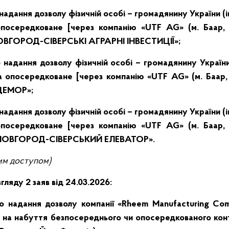
адання дозволу фізичній особі – громадянину України (
опосередковане [через компанію «UTF AG» (м. Баар, 
ОВГОРОД-СІВЕРСЬКІ АГРАРНІ ІНВЕСТИЦІЇ»;
надання дозволу фізичній особі – громадянину України
а опосередковане [через компанію «UTF AG» (м. Баар,
ДЕМОР»;
адання дозволу фізичній особі – громадянину України
(
опосередковане [через компанію «UTF AG» (м. Баар, 
«НОВГОРОД-СІВЕРСЬКИЙ ЕЛЕВАТОР».
им
доступом)
гляду 2 заяв від 24.03.2026:
 надання дозволу компанії «Rheem Manufacturing Comp
на набуття безпосереднього чи опосередкованого ко