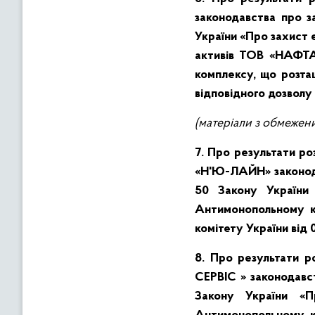
законодавства про з
України «Про захист 
активів ТОВ «НАФТА
комплексу, що розт
відповідного дозволу
(матеріали з обмежен
7. Про
результати р
«Н'Ю-ЛАЙН» законода
50 Закону України 
Антимонопольному к
комітету України від
8. Про
результати 
СЕРВІС » законодавст
Закону України «П