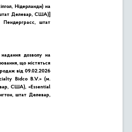
іпгол, Нідерланди) на
, штат Делевар, США)]
. Пендерграсс, штат
 надання дозволу на
нювання, що містяться
продаж від 09.02.2026
alty Bidco B.V.» (м.
евар, США), «Essential
мінгтон, штат Делевар,