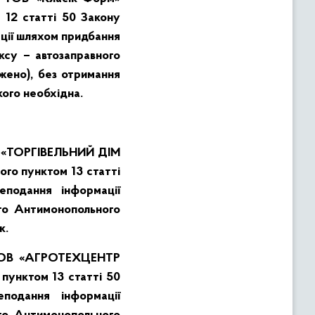
 12 статті 50 Закону
ації шляхом придбання
су – автозаправного
ежено)
, без отримання
кого необхідна.
В «ТОРГІВЕЛЬНИЙ ДІМ
го пунктом 13 статті
еподання інформації
го Антимонопольного
к.
я ТОВ «АГРОТЕХЦЕНТР
 пунктом 13 статті 50
подання інформації