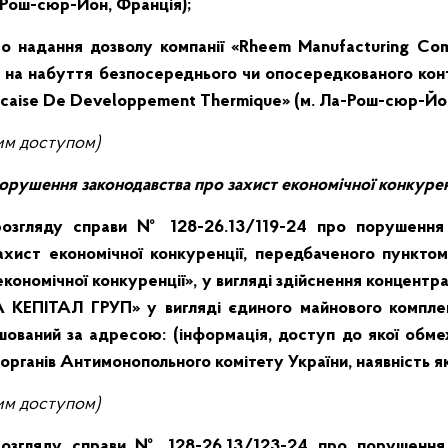
-Рош-сюр-Йон, Франція);
 надання дозволу компанії «Rheem Manufacturing Comp
на набуття безпосереднього чи опосередкованого ко
ancaise De Developpement Thermique» (м. Ла-Рош-сюр-Йон
им
доступом)
порушення законодавства про захист економічної конкурен
розгляду справи № 128-26.13/119-24 про порушенн
ахист економічної конкуренції, передбаченого пунктом
економічної конкуренції», у вигляді здійснення концентр
 КЕПІТАЛ ГРУП» у вигляді єдиного майнового комплек
ашований за адресою:
(інформація, доступ до якої обм
 органів Антимонопольного комітету України, наявність я
им
доступом)
розгляду справи № 128-26.13/123-24 про порушенн