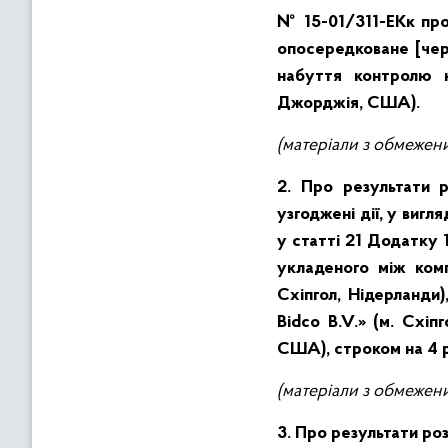
№ 15-01/311-ЕКк про 
опосередковане [чере
набуття контролю н
Джорджія, США).
(матеріали з обмежен
2. Про
результати 
узгоджені дії, y виг
у статті 21 Додатку 
укладеного між комп
Схіпгол, Нідерланди),
Bidco B.V.» (м. Схіпг
США), строком на 4 
(матеріали з обмежен
3. Про результати роз