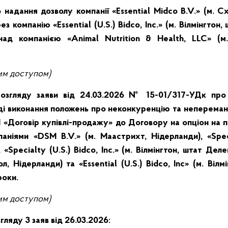
надання дозволу компанії «Essential Midco B.V.» (м. Сх
з компанію «Essential (U.S.) Bidco, Inc.» (м. Вілмінгтон
ад компанією «Animal Nutrition & Health, LLC» (м
им
доступом)
розгляду заяви від 24.03.2026 № 15-01/317-УДк про
ляді виконання положень про неконкуренцію та неперема
1 «Договір купівлі-продажу» до Договору на опціон на 
аніями «DSM B.V.» (м. Маастрихт, Нідерланди), «Speci
 «Specialty (U.S.) Bidco, Inc.» (м. Вілмінгтон, штат Дел
ол, Нідерланди) та «Essential (U.S.) Bidco, Inc» (м. Віл
роки.
им
доступом)
гляду 3 заяв від 26.03.2026: