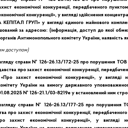
ахист економічної конкуренції, передбаченого пунктом
економічної конкуренції», у вигляді здійснення концентр
 КЕПІТАЛ ГРУП» у вигляді єдиного майнового комплек
ашований за адресою:
(інформація, доступ до якої обм
 органів Антимонопольного комітету України, наявність я
им
доступом)
озгляду справи № 126-26.13/172-25 про порушення ТО
вства про захист економічної конкуренції, передбачено
«Про захист економічної конкуренції», у вигляді н
омітету України на вимогу державного уповноважено
 01.08.2025 № 126-21.1/03-8219е у встановлений ним стро
розгляду справи № 126-26.13/177-25 про порушенн
ва про захист економічної конкуренції, передбаченого
ро захист економічної конкуренції», у вигляді не