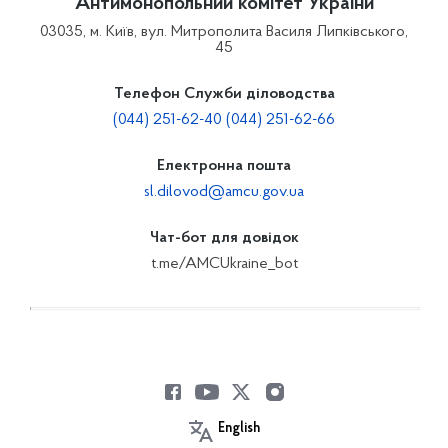
Антимонопольний комітет України
03035, м. Київ, вул. Митрополита Василя Липківського,
45
Телефон Служби діловодства
(044) 251-62-40 (044) 251-62-66
Електронна пошта
sl.dilovod@amcu.gov.ua
Чат-бот для довідок
t.me/AMCUkraine_bot
English