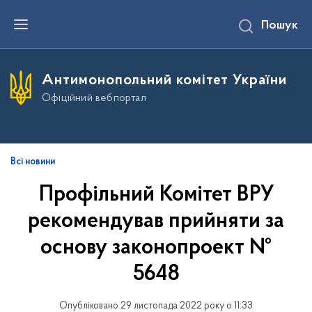
П
Пошук
е
р
е
й
т
Антимонопольний комітет України
и
д
Офіційний вебпортал
о
о
с
н
о
в
Всі новини
н
о
Профільний Комітет ВРУ
г
о
рекомендував прийняти за
в
м
і
основу законопроект №
с
т
5648
у
Опубліковано 29 листопада 2022 року о 11:33