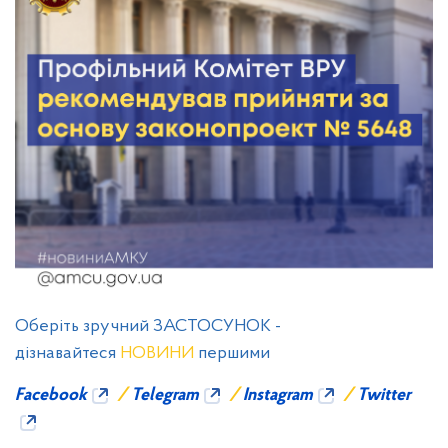
Оберіть зручний ЗАСТОСУНОК -
дізнавайтеся
НОВИНИ
першими
Facebook
/
Telegram
/
Instagram
/
Twitter