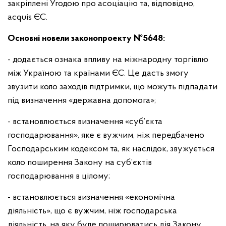
закріплені Угодою про асоціацію та, відповідно,
acquis ЄС.
Основні новели законопроекту №5648:
- додається ознака впливу на міжнародну торгівлю
між Україною та країнами ЄС. Це дасть змогу
звузити коло заходів підтримки, що можуть підпадати
під визначення «державна допомога»;
- встановлюється визначення «суб’єкта
господарювання», яке є вужчим, ніж передбачено
Господарським кодексом та, як наслідок, звужується
коло поширення Закону на суб’єктів
господарювання в цілому;
- встановлюється визначення «економічна
діяльність», що є вужчим, ніж господарська
діяльність, на яку буде поширюватись дія Закону,