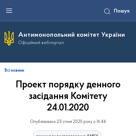
П
Пошук
е
р
е
й
т
Антимонопольний комітет України
и
д
Офіційний вебпортал
о
о
с
н
о
в
Всі новини
н
о
Проект порядку денного
г
о
засідання Комітету
в
м
і
24.01.2020
с
т
у
Опубліковано 23 січня 2020 року о 16:44