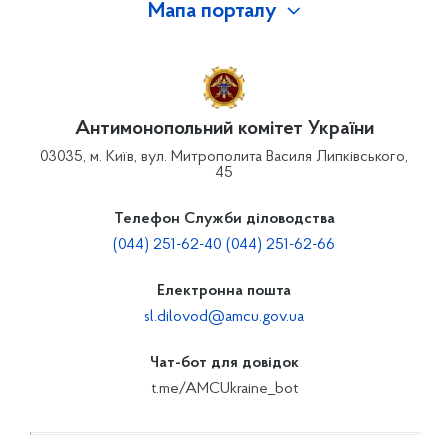
Мапа порталу
Антимонопольний комітет України
03035, м. Київ, вул. Митрополита Василя Липківського,
45
Телефон Служби діловодства
(044) 251-62-40 (044) 251-62-66
Електронна пошта
sl.dilovod@amcu.gov.ua
Чат-бот для довідок
t.me/AMCUkraine_bot