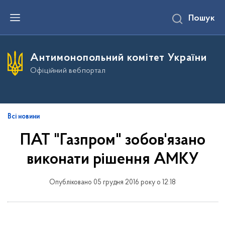
П
Пошук
е
р
е
й
т
Антимонопольний комітет України
и
д
Офіційний вебпортал
о
о
с
н
о
в
Всі новини
н
о
ПАТ "Газпром" зобов'язано
г
о
виконати рішення АМКУ
в
м
і
с
Опубліковано 05 грудня 2016 року о 12:18
т
у