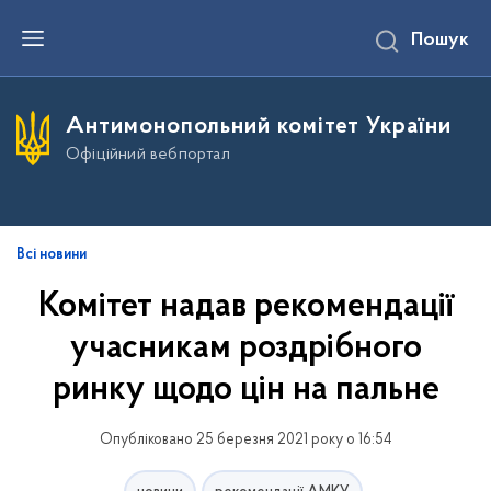
П
Пошук
е
р
е
й
т
Антимонопольний комітет України
и
д
Офіційний вебпортал
о
о
с
н
о
в
Всі новини
н
о
Комітет надав рекомендації
г
о
учасникам роздрібного
в
м
і
ринку щодо цін на пальне
с
т
у
Опубліковано 25 березня 2021 року о 16:54