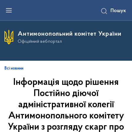
П
Пошук
е
р
е
й
т
Антимонопольний комітет України
и
д
Офіційний вебпортал
о
о
с
н
о
в
Всі новини
н
о
Інформація щодо рішення
г
о
Постійно діючої
в
м
і
адміністративної колегії
с
т
Антимонопольного комітету
у
України з розгляду скарг про