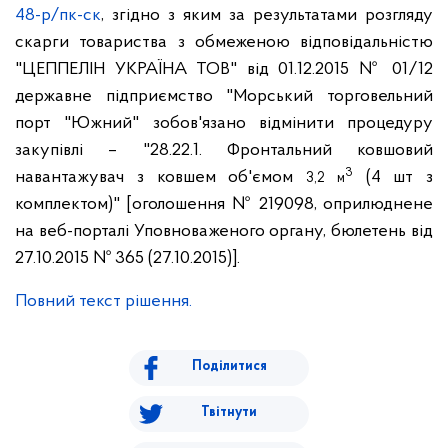
48-р/пк-ск
, згідно з яким за результатами розгляду
скарги товариства з обмеженою відповідальністю
"ЦЕППЕЛІН УКРАЇНА ТОВ" від 01.12.2015 № 01/12
державне підприємство "Морський торговельний
порт "Южний" зобов'язано відмінити процедуру
закупівлі – "28.22.1. Фронтальний ковшовий
3
навантажувач з ковшем об'ємом
(4 шт з
3,2 м
комплектом)" [оголошення № 219098, оприлюднене
на веб-порталі Уповноваженого органу, бюлетень від
27.10.2015 № 365 (27.10.2015)].
Повний текст рішення.
Поділитися
Твітнути