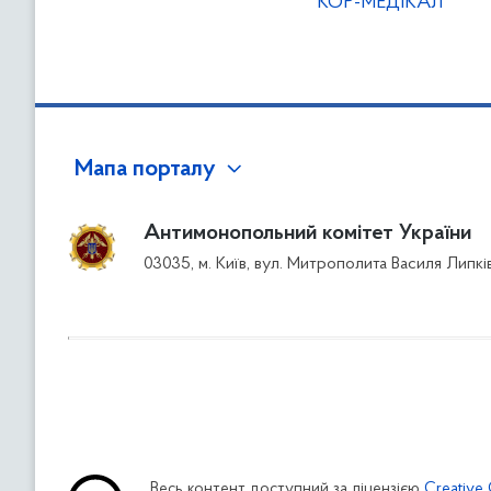
"КОР-МЕДІКАЛ"
Мапа порталу
Антимонопольний комітет України
03035, м. Київ, вул. Митрополита Василя Липкі
Весь контент доступний за ліцензією
Creative 