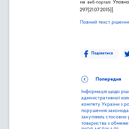
на
Уповнов
веб-порталі
297(21.07.2015)].
Повний текст рішення
Поділитися
Попередня
Інформація щодо ріш
адміністративної ко
комітету України з р
порушення законода
закупівель стосовно 
товариства з обмеже