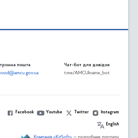
тронна пошта
Чат-бот для довідок
ilovod@amcu.gov.ua
t.me/AMCUkraine_bot
Facebook
Youtube
Twitter
Instagram
English
Компанія «KitSoft»
— розробник порталу