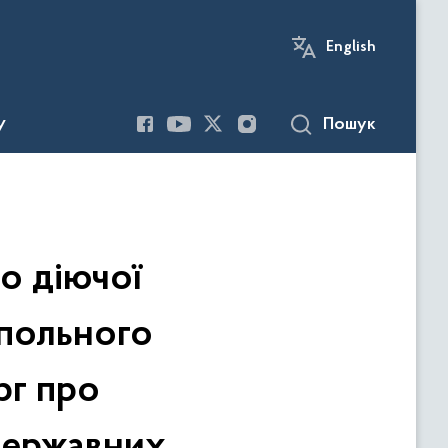
English
Пошук
У
о діючої
опольного
рг про
державних