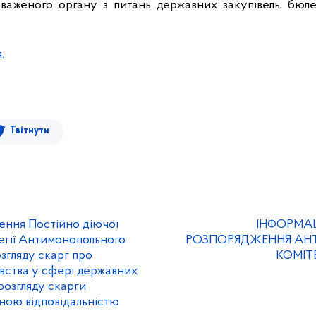
аженого органу з питань державних закупівель, бюлет
.
Твітнути
ення Постійно діючої
ІНФОРМАЦ
легії Антимонопольного
РОЗПОРЯДЖЕННЯ А
озгляду скарг про
КОМІТ
вства у сфері державних
розгляду скарги
ною відповідальністю