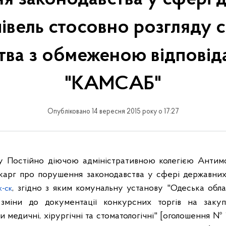
івель стосовно розгляду 
тва з обмеженою відповід
"КАМСАБ"
Опубліковано 14 вересня 2015 року о 17:27
у Постійно діючою адміністративною колегією Антим
скарг про порушення законодавства у сфері державних
, згідно з яким комунальну установу "Одеська обла
к-ск
 зміни до документації конкурсних торгів на закупі
и медичні, хірургічні та стоматологічні" [оголошення 