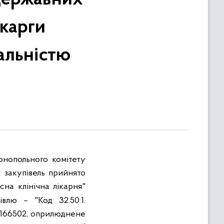
скарги
альністю
онопольного комітету
 закупівель прийнято
сна клінічна лікарня"
влю – "Код 32.50.1.
№ 166502, оприлюднене