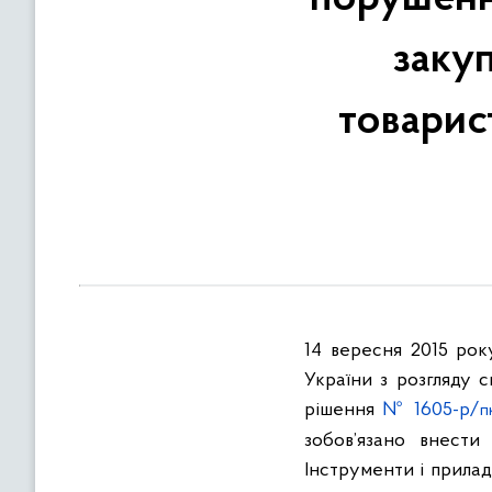
в
м
закуп
і
с
товарис
т
у
14 вересня 2015 рок
України з розгляду 
рішення
№ 1605-р/
п
зобов’язано внести
Інструменти і прилад