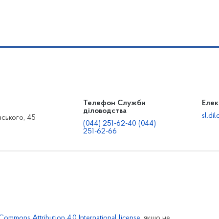
Телефон Служби
Елек
діловодства
sl.d
вського, 45
(044) 251-62-40 (044)
251-62-66
Commons Attribution 4.0 International license
, якщо не