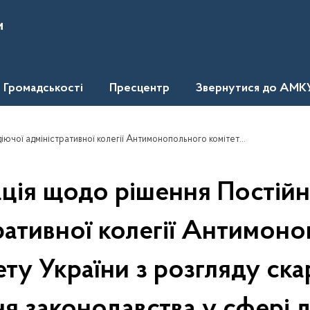
и
Громадськості
Пресцентр
Звернутися до АМК
ни з розгляду скарг про порушення законодавства у сфері державних закупівель стосовно розгляду скарги товариства з обмеженою відповідальністю "КАМСАБ"
ція щодо рішення Постійн
ративної колегії Антимон
ету України з розгляду ска
я законодавства у сфері 