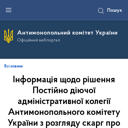
П
Пошук
е
р
е
й
т
Антимонопольний комітет України
и
д
Офіційний вебпортал
о
о
с
н
о
в
Всі новини
н
о
Інформація щодо рішення
г
о
Постійно діючої
в
м
і
адміністративної колегії
с
т
Антимонопольного комітету
у
України з розгляду скарг про