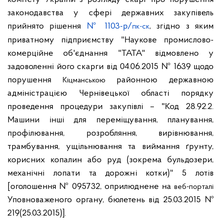
законодавства у сфері державних закупівель
прийнято рішення
№ 1103-р/
, згідно з яким
пк-ск
приватному підприємству "Наукове промислово-
комерційне об'єднання "ТАТА" відмовлено у
задоволенні його скарги від 04.06.2015 № 1639 щодо
порушення
районною державною
Кіцманською
адміністрацією Чернівецької області порядку
проведення процедури закупівлі – "Код 28.92.2.
Машини інші для переміщування, планування,
профілювання, розробляння, вирівнювання,
трамбування, ущільнювання та виймання ґрунту,
корисних копалин або руд (зокрема бульдозери,
механічні лопати та дорожні котки)" 5 лотів
[оголошення № 095732, оприлюднене на
веб-порталі
Уповноваженого органу, бюлетень від 25.03.2015 №
219(25.03.2015)].