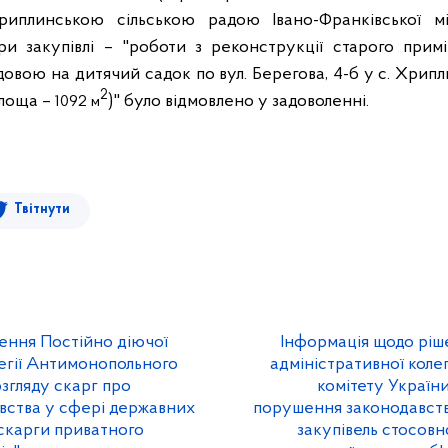
иплинською сільською радою Івано-Франківської мі
и закупівлі – "роботи з реконструкції старого при
удовою на дитячий садок по вул. Берегова, 4-б у с. Хрипл
2
площа –
)" було відмовлено у задоволенні.
1092 м
Твітнути
ення Постійно діючої
Інформація щодо ріш
легії Антимонопольного
адміністративної коле
озгляду скарг про
комітету України
вства у сфері державних
порушення законодавств
 скарги приватного
закупівель стосов