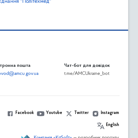
єднання "Політехмед"
тронна пошта
Чат-бот для довідок
ilovod@amcu.gov.ua
t.me/AMCUkraine_bot
Facebook
Youtube
Twitter
Instagram
English
Компанія «KitSoft»
— розробник порталу