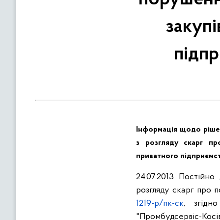
в
м
закупі
і
с
підпр
т
у
Інформація щодо рішен
з розгляду скарг пр
приватного підприємст
24.07.2013 Постійно
розгляду скарг про 
1219-р/пк-ск
, згідн
"Промбудсервіс-Косів