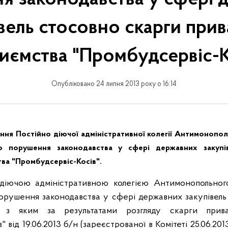
вель стосовно скарги при
иємства "Промбудсервіс-К
Опубліковано 24 липня 2013 року о 16:14
ня Постійно діючої адміністративної колегії Антимонопол
о порушення законодавства у сфері державних закупі
ва "Промбудсервіс-Косів".
 діючою адміністративною колегією Антимонопольног
порушення законодавства у сфері державних закупівел
о з яким за результатами розгляду скарги прива
" від 19.06.2013 б/н (зареєстрованої в Комітеті 25.06.20