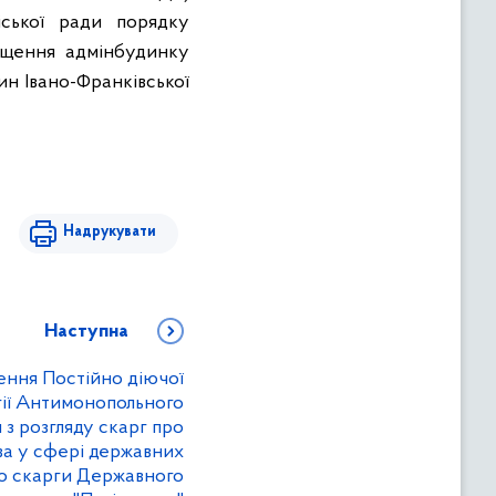
ської ради порядку
міщення адмінбудинку
ин Івано-Франківської
Надрукувати
Наступна
ення Постійно діючої
гії Антимонопольного
 з розгляду скарг про
а у сфері державних
но скарги Державного