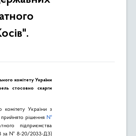
ватного
осів".
ьного комітету України
вель стосовно скарги
о комітету України з
ь прийнято рішення
№
тного підприємства
13 за № 8-20/2033-ДЗ)