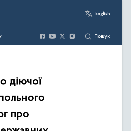
English
Пошук
У
о діючої
опольного
рг про
державних