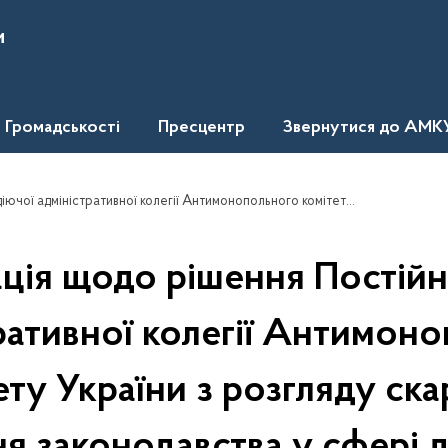
и
Громадськості
Пресцентр
Звернутися до АМК
країни з розгляду скарг про порушення законодавства у сфері державних закупівель стосовно скарги приватного підприємства "Промбудсервіс-Косів".
ція щодо рішення Постійн
ративної колегії Антимон
ету України з розгляду ска
я законодавства у сфері 