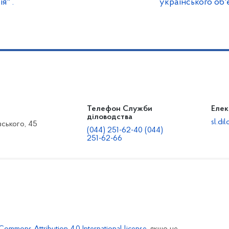
я" .
українського об'
Телефон Служби
Елек
діловодства
sl.d
вського, 45
(044) 251-62-40 (044)
251-62-66