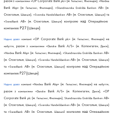
разом
з
«
OP
Corporate
Bank
» (м.
,
), «
компаніями
plc
Гельсінкі
Фінляндія
Nordea
Bank
» (м.
,
), «
AB
» (м.
Abp
Гельсінкі
Фінляндія
Skandinaviska
Enskilda
Banken
Стокгольм
,
), «
AB
» (м.
Стокгольм
,
)
та
Швеція
Svenska
Handelsbanken
Швеція
над
«
AB
» (м.
Стокгольм
,
)
контролю
Операційною
Swedbank
Швеція
P
27 (
).
компанією
Швеція
«
OP
Corporate
Bank
» (м.
,
)
на
компанії
plc
Гельсінкі
Фінляндія
Надано
дозвіл
,
разом
з
«
Bank
A
/
S
» (м.
Копенгаген
,
),
набуття
компаніями
Danske
Данія
«
Bank
» (м.
,
), «
AB
»
Nordea
Abp
Гельсінкі
Фінляндія
Skandinaviska
Enskilda
Banken
(м.
Стокгольм
,
), «
AB
» (м.
Стокгольм
,
)
Швеція
Svenska
Handelsbanken
Швеція
над
та
«
AB
» (м.
Стокгольм
,
)
контролю
Операційною
Swedbank
Швеція
P
27 (
).
компанією
Швеція
«
Bank
» (м.
,
)
на
,
компанії
Nordea
Abp
Гельсінкі
Фінляндія
набуття
Надано
дозвіл
разом
з
«
Bank
A
/
S
» (м.
Копенгаген
,
), «
OP
компаніями
Danske
Данія
Corporate
Bank
(м.
,
),
AB
»
plc
Гельсінкі
Фінляндія
Skandinaviska
Enskilda
Banken
(м.
Стокгольм
,
), «
AB
» (м.
Стокгольм
,
)
Швеція
Svenska
Handelsbanken
Швеція
над
та
«
AB
» (м.
Стокгольм
,
)
контролю
Операційною
Swedbank
Швеція