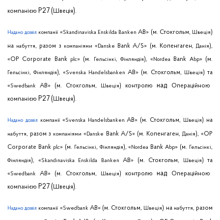
P
27 (
).
компанією
Швеція
«
AB
» (м.
Стокгольм
,
)
компанії
Skandinaviska
Enskilda
Banken
Швеція
Надано
дозвіл
на
,
разом
з
«
Bank
A
/
S
» (м.
Копенгаген
,
),
набуття
компаніями
Danske
Данія
«
OP
Corporate
Bank
» (м.
,
), «
Bank
» (м.
plc
Гельсінкі
Фінляндія
Nordea
Abp
,
), «
AB
» (м.
Стокгольм
,
)
та
Гельсінкі
Фінляндія
Svenska
Handelsbanken
Швеція
над
«
AB
» (м.
Стокгольм
,
)
контролю
Операційною
Swedbank
Швеція
P
27 (
).
компанією
Швеція
«
AB
» (м.
Стокгольм
,
)
на
компанії
Svenska
Handelsbanken
Швеція
Надано
дозвіл
,
разом
з
«
Bank
A
/
S
» (м.
Копенгаген
,
), «
OP
набуття
компаніями
Danske
Данія
Corporate
Bank
» (м.
,
), «
Bank
» (м.
,
plc
Гельсінкі
Фінляндія
Nordea
Abp
Гельсінкі
), «
AB
» (м.
Стокгольм
,
)
та
Фінляндія
Skandinaviska
Enskilda
Banken
Швеція
над
«
AB
» (м.
Стокгольм
,
)
контролю
Операційною
Swedbank
Швеція
P
27 (
).
компанією
Швеція
«
AB
» (м.
Стокгольм
,
)
на
,
разом
компанії
Swedbank
Швеція
набуття
Надано
дозвіл