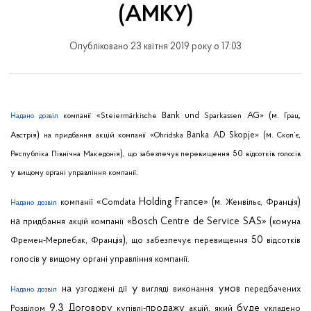
(АМКУ)
Опубліковано 23 квітня 2019 року о 17:03
«
Bank und
AG» (м.
,
Надано
дозвіл
компанії
Steiermärkische
Sparkassen
Грац
)
«
Banka AD Skopje» (м.
,
Австрія
на
придбання
акцій
компанії
Ohridska
Скоп’є
),
50
Республіка
Північна
Македонія
що
забезпечує
перевищення
відсотків
голосів
у
.
вищому
органі
управління
компанії
«
Holding
France
» (м.
)
компанії
Comdata
Женвіль
,
Франція
Надано
дозвіл
є
на
«
Bosch
Centre
de
Service
SAS
» (
придбання
акцій
компанії
комуна
,
),
50
Фремен-Мерлебак
Франція
що
забезпечує
перевищення
відсотків
у
.
голосів
вищому
органі
управління
компанії
у
на
умов
узгоджені
дії
вигляді
виконання
передбачених
Надано
дозвіл
9.3
,
Договору
продажу
буде
Розділом
купівл
-
акцій
який
укладено
і