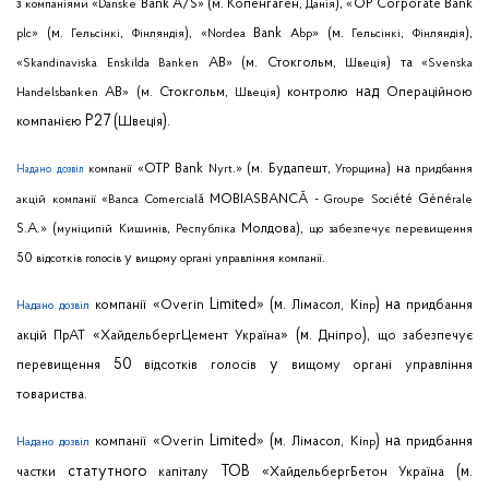
з
«
Bank
A
/
S
» (м.
Копенгаген
,
), «
OP
Corporate
Bank
компаніями
Danske
Данія
» (м.
,
), «
Bank
» (м.
,
),
plc
Гельсінкі
Фінляндія
Nordea
Abp
Гельсінкі
Фінляндія
«
AB
» (м.
Стокгольм
,
)
та
«
Skandinaviska
Enskilda
Banken
Швеція
Svenska
над
AB
» (м.
Стокгольм
,
)
контролю
Операційною
Handelsbanken
Швеція
P
27 (
).
компанією
Швеція
«
OTP
Bank
.» (м.
Будапешт
,
)
на
компанії
Nyrt
Угорщина
придбання
Надано
дозвіл
«
ă
MOBIASBANC
Ă -
é
t
é
G
é
n
é
акцій
компанії
Banca
Comercial
Groupe
Soci
rale
S
.
A
.» (
,
Молдова
),
муніципій
Кишинів
Республіка
що
забезпечує
перевищення
50
у
.
відсотків
голосів
вищому
органі
управління
компанії
«
Limited
» (м.
,
)
на
компанії
Overin
Лімасол
Кі
придбання
Надано
дозвіл
пр
«
» (м.
),
акцій
ПрАТ
ХайдельбергЦемент
Україна
Дніпро
що
забезпечує
50
у
перевищення
відсотків
голосів
вищому
органі
управління
.
товариства
«
Limited
» (м.
,
)
на
компанії
Overin
Лімасол
Кі
придбання
Надано
дозвіл
пр
статутного
ТОВ «
(м.
частки
капіталу
ХайдельбергБетон
Україна