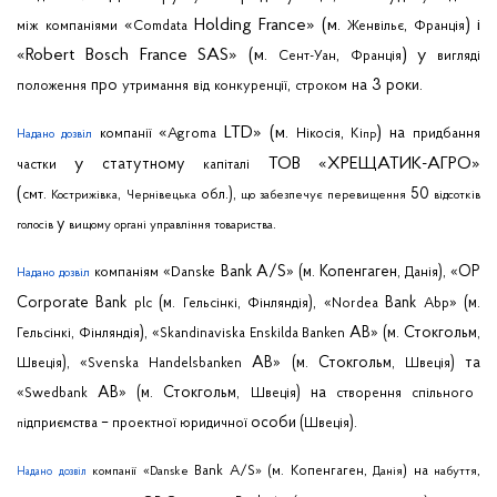
«
Holding
France
» (м.
,
) і
між
компаніями
Comdata
Женвільє
Франція
«
Robert
Bosch
France
SAS
» (м.
,
) у
Сент-Уан
Франція
вигляді
,
3
.
про
на
роки
положення
утримання
від
конкуренції
строком
«
LTD
» (м.
,
)
на
компанії
Agroma
Нікосія
Кі
придбання
Надано
дозвіл
пр
у
ТОВ «ХРЕЩАТИК-АГРО»
статутному
частки
капіталі
(
.
,
.),
50
смт
обл
Кострижівка
Чернівецька
що
забезпечує
перевищення
відсотків
у
.
голосів
вищому
органі
управління
товариства
«
Bank
A
/
S
» (м.
Копенгаген
,
), «
OP
компаніям
Danske
Данія
Надано
дозвіл
Corporate
Bank
(м.
,
), «
Bank
» (м.
plc
Гельсінкі
Фінляндія
Nordea
Abp
,
), «
AB
» (м.
Стокгольм
,
Гельсінкі
Фінляндія
Skandinaviska
Enskilda
Banken
), «
AB
» (м.
Стокгольм
,
)
та
Швеція
Svenska
Handelsbanken
Швеція
«
AB
» (м.
Стокгольм
,
)
на
Swedbank
Швеція
створення
спільного
–
особи
(
).
ідприємства
проектної
юридичної
Швеція
п
«
Bank
A
/
S
» (м.
Копенгаген
,
)
на
,
компанії
Danske
Данія
набуття
Надано
дозвіл