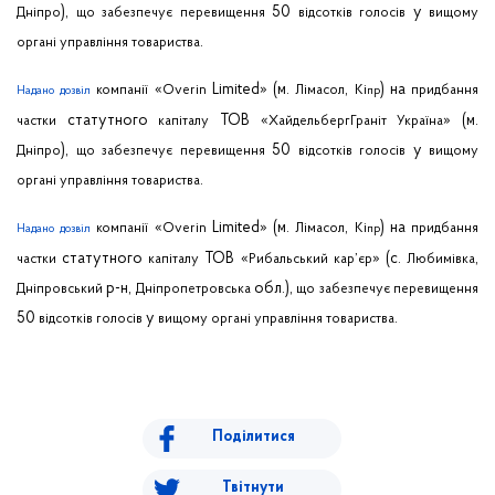
),
50
у
Дніпро
що
забезпечує
перевищення
відсотків
голосів
вищому
.
органі
управління
товариства
«
Limited
» (м.
,
)
на
компанії
Overin
Лімасол
Кі
придбання
Надано
дозвіл
пр
статутного
ТОВ «
» (м.
частки
капіталу
ХайдельбергГраніт
Україна
),
50
у
Дніпро
що
забезпечує
перевищення
відсотків
голосів
вищому
.
органі
управління
товариства
«
Limited
» (м.
,
)
на
компанії
Overin
Лімасол
Кі
придбання
Надано
дозвіл
пр
статутного
ТОВ «
» (с.
,
частки
капіталу
Рибальський
кар’єр
Любимівка
р-н,
обл
.),
Дніпровський
Дніпропетровська
що
забезпечує
перевищення
50
у
.
відсотків
голосів
вищому
органі
управління
товариства
Поділитися
Твітнути