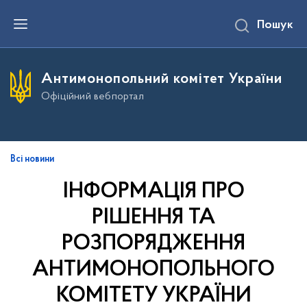
П
Пошук
е
р
е
й
т
Антимонопольний комітет України
и
д
Офіційний вебпортал
о
о
с
н
о
в
Всі новини
н
о
ІНФОРМАЦІЯ ПРО
г
о
РІШЕННЯ ТА
в
м
і
РОЗПОРЯДЖЕННЯ
с
т
АНТИМОНОПОЛЬНОГО
у
КОМІТЕТУ УКРАЇНИ