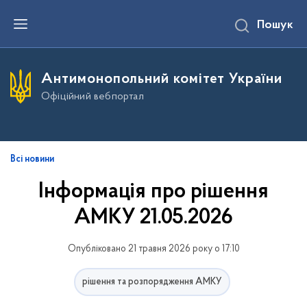
П
Пошук
е
р
е
й
т
Антимонопольний комітет України
и
д
Офіційний вебпортал
о
о
с
н
о
в
Всі новини
н
о
Інформація про рішення
г
о
АМКУ 21.05.2026
в
м
і
с
Опубліковано 21 травня 2026 року о 17:10
т
у
рішення та розпорядження АМКУ