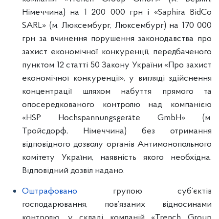
Німеччина) на 1 200 000 грн і «Saphira BidCo
SARL» (м. Люксембург, Люксембург) на 170 000
грн за вчинення порушення законодавства про
захист економічної конкуренції, передбаченого
пунктом 12 статті 50 Закону України «Про захист
економічної конкуренції», у вигляді здійснення
концентрації шляхом набуття прямого та
опосередкованого контролю над компанією
«HSP Hochspannungsgeräte GmbH» (м.
Тройсдорф, Німеччина) без отримання
відповідного дозволу органів Антимонопольного
комітету України, наявність якого необхідна.
Відповідний дозвіл надано.
Оштрафовано
групою суб’єктів
господарювання, пов’язаних відносинами
контролю, у складі компаній «Trench Group