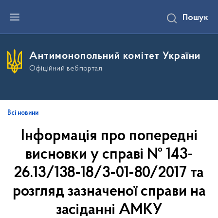
П
Пошук
е
р
е
й
т
Антимонопольний комітет України
и
д
Офіційний вебпортал
о
о
с
н
о
в
Всі новини
н
о
Інформація про попередні
г
о
висновки у справі № 143-
в
м
і
26.13/138-18/3-01-80/2017 та
с
т
розгляд зазначеної справи на
у
засіданні АМКУ