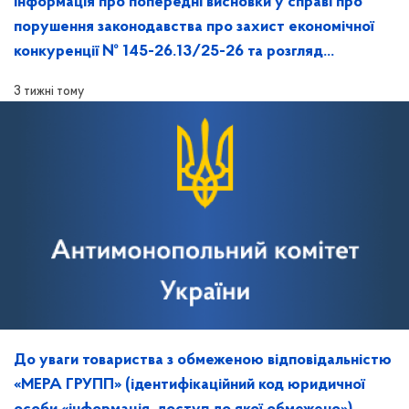
Інформація про попередні висновки у справі про
порушення законодавства про захист економічної
конкуренції № 145-26.13/25-26 та розгляд
зазначеної справи на засіданні Антимонопольного
3 тижні тому
комітету України
До уваги товариства з обмеженою відповідальністю
«МЕРА ГРУПП» (ідентифікаційний код юридичної