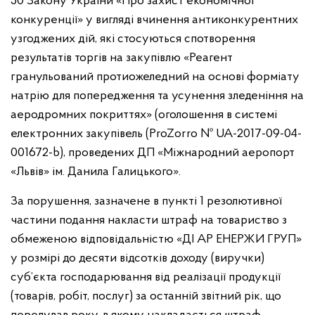
50 Закону України «Про захист економічної
конкуренції» у вигляді вчинення антиконкурентних
узгоджених дій, які стосуються спотворення
результатів торгів на закупівлю «Реагент
гранульований протиожеледний на основі форміату
натрію для попередження та усунення зледеніння на
аеродромних покриттях» (оголошення в системі
електронних закупівель (ProZorro № UA-2017-09-04-
001672-b), проведених ДП «Міжнародний аеропорт
«Львів» ім. Данила Галицького».
За порушення, зазначене в пункті 1 резолютивної
частини подання накласти штраф на товариство з
обмеженою відповідальністю «ДІ АР ЕНЕРЖИ ГРУП»
у розмірі до десяти відсотків доходу (виручки)
суб’єкта господарювання від реалізації продукції
(товарів, робіт, послуг) за останній звітний рік, що