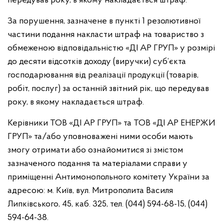
передував року, в якому накладається штраф.
За порушення, зазначене в пункті 1 резолютивної
частини подання накласти штраф на товариство з
обмеженою відповідальністю «ДІ АР ГРУП» у розмірі
до десяти відсотків доходу (виручки) суб’єкта
господарювання від реалізації продукції (товарів,
робіт, послуг) за останній звітний рік, що передував
року, в якому накладається штраф.
Керівники ТОВ «ДІ АР ГРУП» та ТОВ «ДІ АР ЕНЕРЖИ
ГРУП» та/або уповноважені ними особи мають
змогу отримати або ознайомитися зі змістом
зазначеного подання та матеріалами справи у
приміщенні Антимонопольного комітету України за
адресою: м. Київ, вул. Митрополита Василя
Липківського, 45, каб. 325, тел. (044) 594-68-15, (044)
594-64-38.