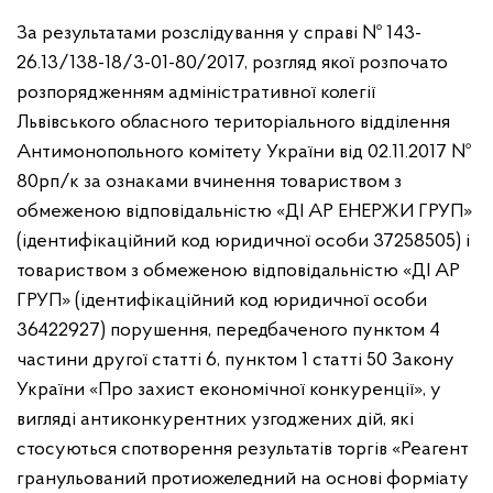
За результатами розслідування у справі № 143-
26.13/138-18/3-01-80/2017, розгляд якої розпочато
розпорядженням адміністративної колегії
Львівського обласного територіального відділення
Антимонопольного комітету України від 02.11.2017 №
80рп/к за ознаками вчинення товариством з
обмеженою відповідальністю «ДІ АР ЕНЕРЖИ ГРУП»
(ідентифікаційний код юридичної особи 37258505) і
товариством з обмеженою відповідальністю «ДІ АР
ГРУП» (ідентифікаційний код юридичної особи
36422927) порушення, передбаченого пунктом 4
частини другої статті 6, пунктом 1 статті 50 Закону
України «Про захист економічної конкуренції», у
вигляді антиконкурентних узгоджених дій, які
стосуються спотворення результатів торгів «Реагент
гранульований протиожеледний на основі форміату