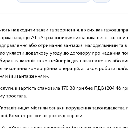
ють надходити заяви та звернення, в яких вантажовідпр
ржаться, що АТ «Укрзалізниця» визначила певні залізничні
ідправлення або отримання вантажів, малодіяльними та 
о укласти додаткову угоду до договору про надання по
бирання вагонів та контейнерів для навантаження або в
для виконання комерційних операцій, а також роботи пов’я
ям і вивантаженням».
луги, її вартість становила 170,38 грн без ПДВ (204,46 грн
му зростала.
 «Укрзалізниця» містили ознаки порушення законодавства 
ії, Комітет розпочав розгляд справи.
о АТ «Укрзалізниця» одноосібно, без прохання вантажовла