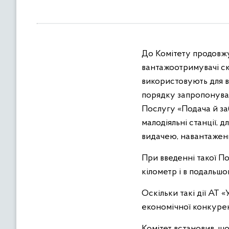
в
м
і
с
До Комітету продовжу
т
у
вантажоотримувачі ска
використовують для в
порядку запропонувал
Послугу «Подача й за
малодіяльні станції, 
видачею, навантаженн
При введенні такої Пос
кілометр і в подальшо
Оскільки такі дії АТ
економічної конкуренц
Комітет встановив, щ