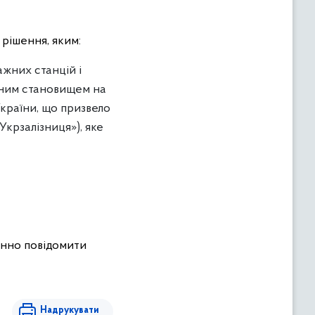
 рішення, яким:
ажних станцій і
ьним становищем на
країни, що призвело
крзалізниця»), яке
инно повідомити
Надрукувати