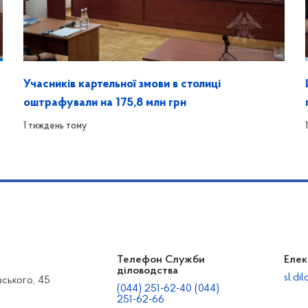
Учасників картельної змови в столиці
оштрафували на 175,8 млн грн
1 тиждень тому
Телефон Служби
Елек
діловодства
sl.d
вського, 45
(044) 251-62-40 (044)
251-62-66