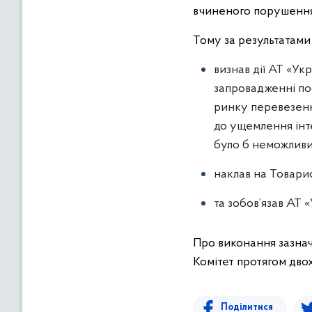
вчиненого порушення
Тому за результатами 
визнав дії АТ «Ук
запровадженні по
ринку перевезенн
до ущемлення інте
було б неможливим
наклав на Товарис
та зобов’язав АТ
Про виконання зазнач
Комітет протягом двох
Поділитися