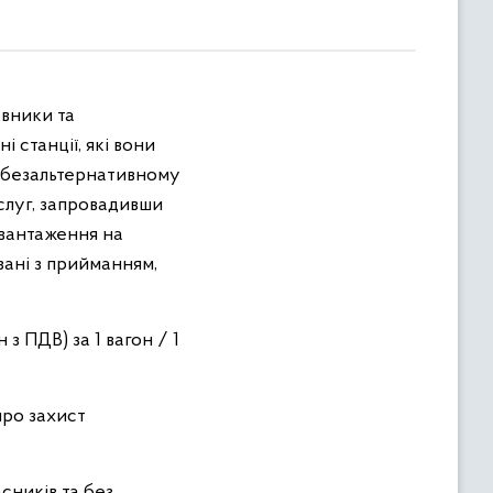
авники та
 станції, які вони
в безальтернативному
слуг, запровадивши
ивантаження на
зані з прийманням,
 з ПДВ) за 1 вагон / 1
про захист
сників та без