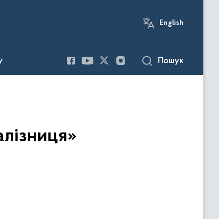
English
Пошук
У
алізниця»