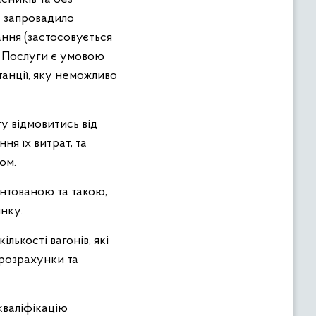
у запровадило
вання (застосовується
я Послуги є умовою
танції, яку неможливо
у відмовитись від
ня їх витрат, та
ом.
унтованою та такою,
нку.
лькості вагонів, які
 розрахунки та
кваліфікацію