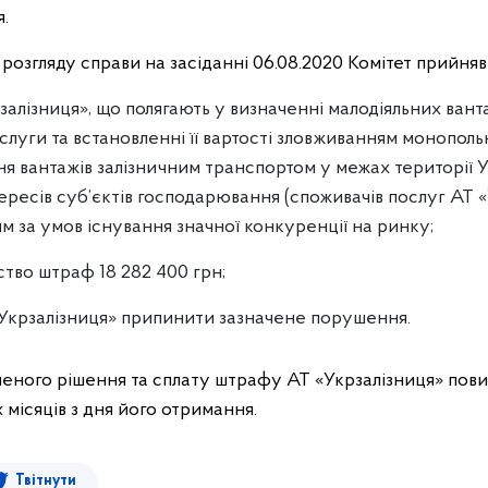
.
розгляду справи на засіданні 06.08.2020 Комітет прийняв
рзалізниця», що полягають у визначенні малодіяльних вант
слуги та встановленні її вартості зловживанням монопол
я вантажів залізничним транспортом у межах території У
ресів суб’єктів господарювання (споживачів послуг АТ «У
 за умов існування значної конкуренції на ринку;
тво штраф 18 282 400 грн;
 «Укрзалізниця» припинити зазначене порушення.
еного рішення та сплату штрафу АТ «Укрзалізниця» пов
 місяців з дня його отримання.
Твітнути