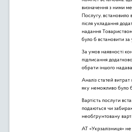
визначення з ними ме
Послугу, встановило в
після укладання дода
надання Товариством 
було б встановити за 
За умов наявності ко
підписання додаткової
обрати іншого надава
Аналіз статей витрат
яку неможливо було б
Вартість послуги вста
подаються чи забираю
необґрунтовану варті
АТ «Укрзалізниця» не