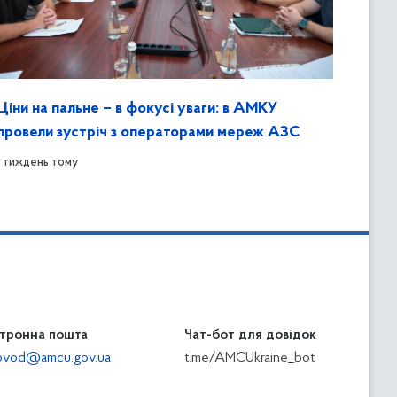
Ціни на пальне – в фокусі уваги: в АМКУ
провели зустріч з операторами мереж АЗС
1 тиждень тому
тронна пошта
Чат-бот для довідок
ilovod@amcu.gov.ua
t.me/AMCUkraine_bot