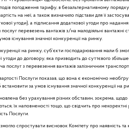
тодів погодження тарифу, в безальтернативному порядк
артість на неї, а також визначило підстави для її застосу
ткової угоди), а підписання додаткової угоди про наданн
послуг перевезень вантажів з/на малодіяльні вантажні с
умов існування значної конкуренції на ринку.
нкуренції на ринку, суб’єкти господарювання мали б змог
 угоди до договору, яка призводить до суттєвого збільшен
ча послуг з перевезення вантажів залізничним транспорт
 вартості Послуги показав, що вона є економічно необґр
 встановити за умов існування значної конкуренції на ри
новлена без урахування різних обставин, зокрема, щодо кі
ться, їх наповненості тощо, що свідчить про некоректні
сть Послуги.
 змогло спростувати висновок Комітету про наявність та 