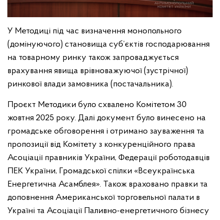
У Методиці під час визначення монопольного
(домінуючого) становища суб’єктів господарювання
на товарному ринку також запроваджується
врахування явища врівноважуючої (зустрічної)
ринкової влади замовника (постачальника).
Проєкт Методики було схвалено Комітетом 30
жовтня 2025 року. Далі документ було винесено на
громадське обговорення і отримано зауваження та
пропозиції від Комітету з конкуренційного права
Асоціації правників України, Федерації роботодавців
ПЕК України, Громадської спілки «Всеукраїнська
Енергетична Асамблея». Також враховано правки та
доповнення Американської торговельної палати в
Україні та Асоціації Паливно-енергетичного бізнесу