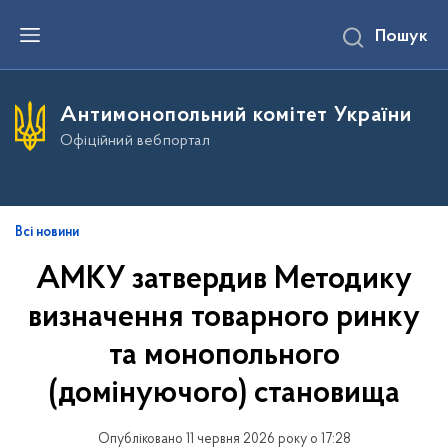
П
Пошук
е
р
е
й
т
Антимонопольний комітет України
и
д
Офіційний вебпортал
о
о
с
н
о
в
Всі новини
н
о
АМКУ затвердив Методику
г
о
визначення товарного ринку
в
м
і
та монопольного
с
т
(домінуючого) становища
у
Опубліковано 11 червня 2026 року о 17:28