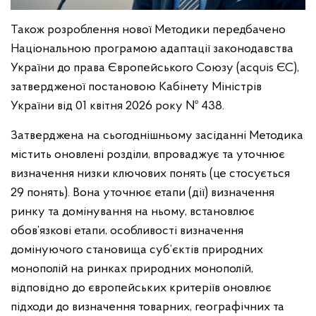
Також розроблення нової Методики передбачено
Національною програмою адаптації законодавства
України до права Європейського Союзу (acquis ЄС),
затвердженої постановою Кабінету Міністрів
України від 01 квітня 2026 року № 438.
Затверджена на сьогоднішньому засіданні Методика
містить оновлені розділи, впроваджує та уточнює
визначення низки ключових понять (це стосується
29 понять). Вона уточнює етапи (дії) визначення
ринку та домінування на ньому, встановлює
обов’язкові етапи, особливості визначення
домінуючого становища суб’єктів природних
монополій на ринках природних монополій,
відповідно до європейських критеріїв оновлює
підходи до визначення товарних, географічних та