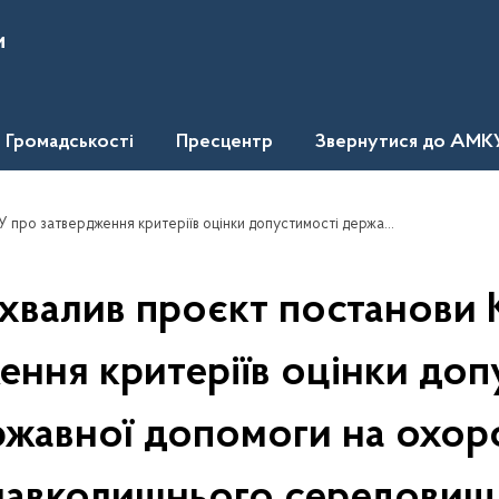
и
Громадськості
Пресцентр
Звернутися до АМК
итеріїв оцінки допустимості державної допомоги на охорону навколишнього середовища
валив проєкт постанови
ення критеріїв оцінки доп
ржавної допомоги на охор
навколишнього середовищ