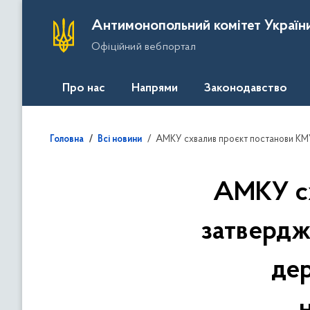
П
Антимонопольний комітет Україн
е
Офіційний вебпортал
р
е
й
Про нас
Напрями
Законодавство
т
и
д
АМКУ схвалив проєкт постанови КМУ про затвердження кр
Головна
Всі новини
о
о
с
АМКУ сх
н
о
затвердж
в
н
де
о
г
о