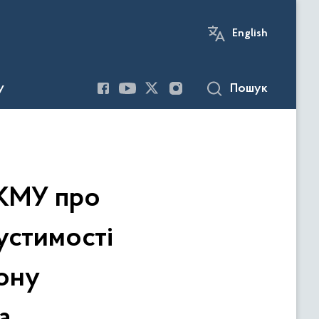
English
Пошук
У
 КМУ про
устимості
ону
а