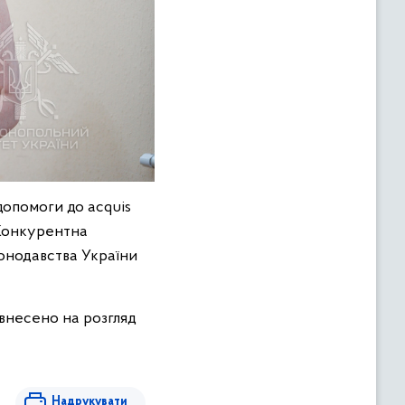
допомоги до acquis
«Конкурентна
конодавства України
 внесено на розгляд
Надрукувати