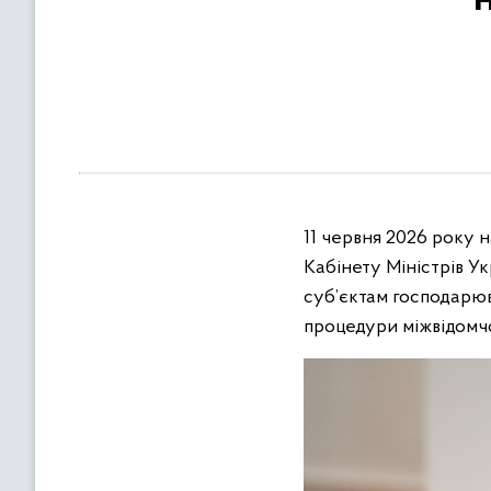
в
м
і
с
т
у
11 червня 2026 року 
Кабінету Міністрів У
суб’єктам господарю
процедури міжвідомч