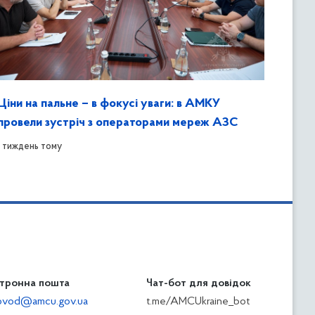
Ціни на пальне – в фокусі уваги: в АМКУ
провели зустріч з операторами мереж АЗС
1 тиждень тому
тронна пошта
Чат-бот для довідок
ilovod@amcu.gov.ua
t.me/AMCUkraine_bot