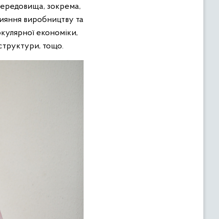
ередовища, зокрема,
рияння виробництву та
ркулярної економіки,
аструктури, тощо.