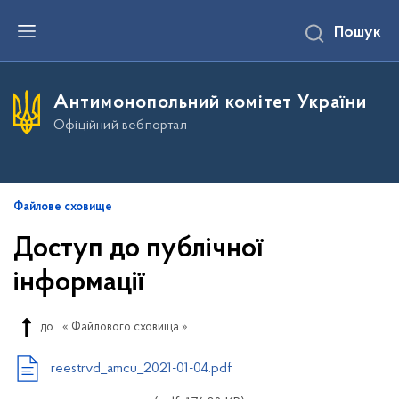
П
Пошук
е
р
е
й
т
Антимонопольний комітет України
и
д
Офіційний вебпортал
о
о
с
н
о
в
Файлове сховище
н
о
Доступ до публічної
г
о
інформації
в
м
і
с
до
« Файлового сховища »
т
у
reestrvd_amcu_2021-01-04.pdf