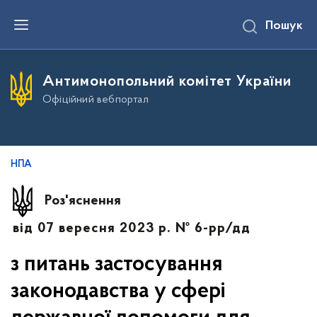
П
Пошук
е
р
е
й
т
Антимонопольний комітет України
и
д
Офіційний вебпортал
о
о
с
н
о
в
НПА
н
о
г
Роз'яснення
о
в
від 07 вересня 2023 р. № 6-рр/дд
м
і
с
з питань застосування
т
у
законодавства у сфері