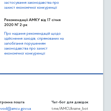
застосування законодавства про
захист економічної конкуренції
Рекомендації АМКУ від 17 січня
2020 № 2-рк
Про надання рекомендацій щодо
здійснення заходів, спрямованих на
запобігання порушенням
законодавства про захист
економічної конкуренції
тронна пошта
Чат-бот для довідок
ilovod@amcu.gov.ua
t.me/AMCUkraine_bot