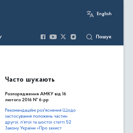
English
Пошук
У
Часто шукають
Розпорядження АМКУ від 16
лютого 2016 № 6-рр
Рекомендаційні роз'яснення Щодо
застосування положень частин
другої, п’ятої та шостої статті 52
Закону України «Про захист