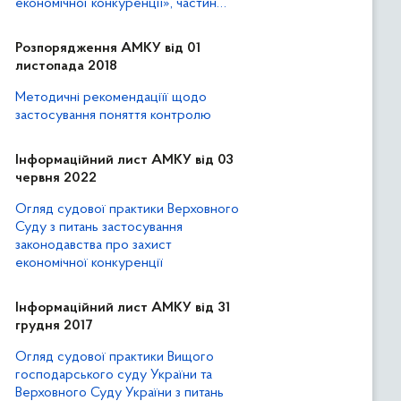
економічної конкуренції», частин
першої та другої статті 21 Закону
України «Про захист від
Розпорядження АМКУ від 01
недобросовісної конкуренції»
листопада 2018
Методичні рекомендаціїї щодо
застосування поняття контролю
Інформаційний лист АМКУ від 03
червня 2022
Огляд судової практики Верховного
Суду з питань застосування
законодавства про захист
економічної конкуренції
Інформаційний лист АМКУ від 31
грудня 2017
Огляд судової практики Вищого
господарського суду України та
Верховного Суду України з питань