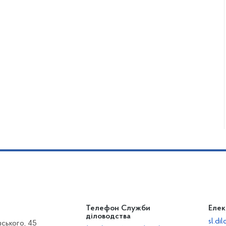
Телефон Служби
Елек
діловодства
sl.d
вського, 45