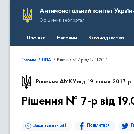
П
Антимонопольний комітет Україн
е
Офіційний вебпортал
р
е
й
Про нас
Напрями
Законодавство
т
и
д
Рішення № 7-р від 19.01.2017
Головна
НПА
о
о
с
Рішення АМКУ
від 19 січня 2017 р.
н
о
Рішення № 7-р від 19.
в
н
о
г
Поділитися
Т
Завантажити pdf
о