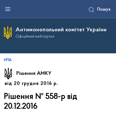
П
Пошук
е
р
е
й
т
Антимонопольний комітет України
и
д
Офіційний вебпортал
о
о
с
н
о
в
НПА
н
о
г
Рішення АМКУ
о
в
від 20 грудня 2016 р.
м
і
с
Рішення № 558-р від
т
у
20.12.2016