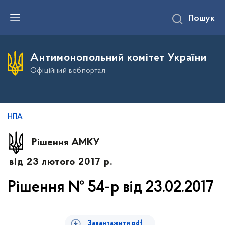
П
Пошук
е
р
е
й
т
Антимонопольний комітет України
и
д
Офіційний вебпортал
о
о
с
н
о
в
НПА
н
о
г
Рішення АМКУ
о
в
від 23 лютого 2017 р.
м
і
с
Рішення № 54-р від 23.02.2017
т
у
Завантажити pdf