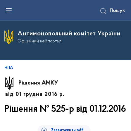
П
Пошук
е
р
е
й
т
Антимонопольний комітет України
и
д
Офіційний вебпортал
о
о
с
н
о
в
НПА
н
о
г
Рішення АМКУ
о
в
від 01 грудня 2016 р.
м
і
с
Рішення № 525-р від 01.12.2016
т
у
Завантажити pdf