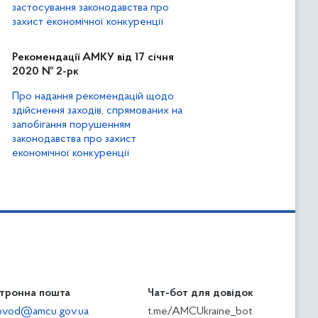
застосування законодавства про
захист економічної конкуренції
Рекомендації АМКУ від 17 січня
2020 № 2-рк
Про надання рекомендацій щодо
здійснення заходів, спрямованих на
запобігання порушенням
законодавства про захист
економічної конкуренції
тронна пошта
Чат-бот для довідок
ilovod@amcu.gov.ua
t.me/AMCUkraine_bot