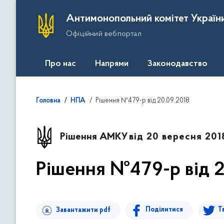
П
Антимонопольний комітет Україн
е
Офіційний вебпортал
р
е
й
Про нас
Напрями
Законодавство
т
и
д
Рішення №479-р від 20.09.2018
Головна
НПА
о
о
с
Рішення АМКУ
від 20 вересня 201
н
о
Рішення №479-р від 2
в
н
о
г
Поділитися
Т
Завантажити pdf
о