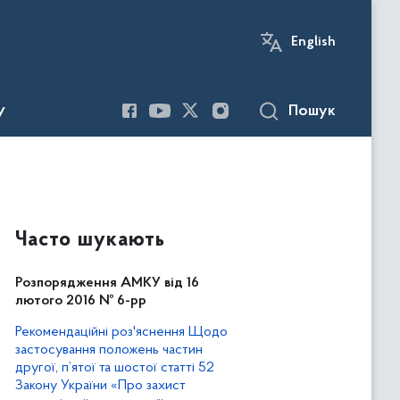
English
Пошук
У
Часто шукають
Розпорядження АМКУ від 16
лютого 2016 № 6-рр
Рекомендаційні роз'яснення Щодо
застосування положень частин
другої, п’ятої та шостої статті 52
Закону України «Про захист