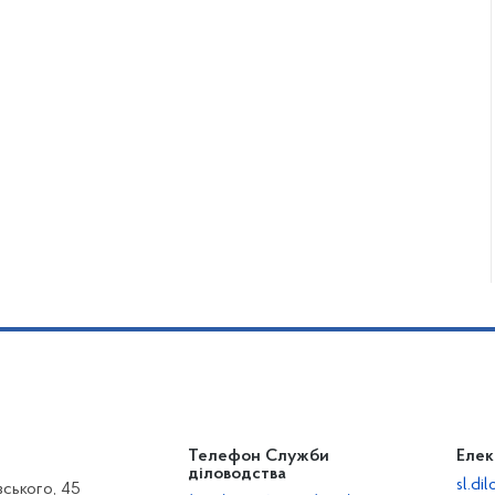
Телефон Служби
Елек
діловодства
sl.d
вського, 45