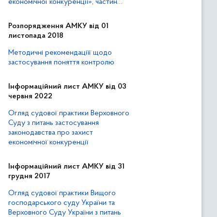
економічної конкуренції», частин
першої та другої статті 21 Закону
України «Про захист від
Розпорядження АМКУ від 01
недобросовісної конкуренції»
листопада 2018
Методичні рекомендаціїї щодо
застосування поняття контролю
Інформаційний лист АМКУ від 03
червня 2022
Огляд судової практики Верховного
Суду з питань застосування
законодавства про захист
економічної конкуренції
Інформаційний лист АМКУ від 31
грудня 2017
Огляд судової практики Вищого
господарського суду України та
Верховного Суду України з питань