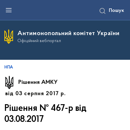
П
Пошук
е
р
е
й
т
Антимонопольний комітет України
и
д
Офіційний вебпортал
о
о
с
н
о
в
НПА
н
о
г
Рішення АМКУ
о
в
від 03 серпня 2017 р.
м
і
с
Рішення № 467-р від
т
у
03.08.2017