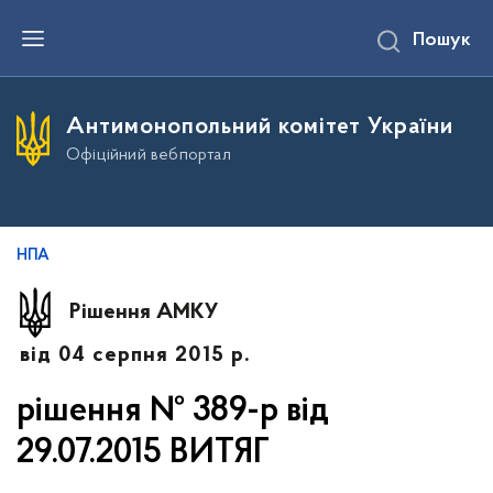
П
Пошук
е
р
е
й
т
Антимонопольний комітет України
и
д
Офіційний вебпортал
о
о
с
н
о
в
НПА
н
о
г
Рішення АМКУ
о
в
від 04 серпня 2015 р.
м
і
с
рішення № 389-р від
т
у
29.07.2015 ВИТЯГ