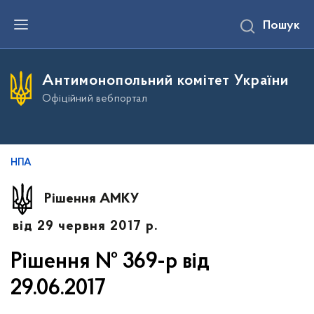
П
Пошук
е
р
е
й
т
Антимонопольний комітет України
и
д
Офіційний вебпортал
о
о
с
н
о
в
НПА
н
о
г
Рішення АМКУ
о
в
від 29 червня 2017 р.
м
і
с
Рішення № 369-р від
т
у
29.06.2017