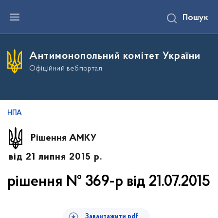
П
Пошук
е
р
е
й
т
Антимонопольний комітет України
и
д
Офіційний вебпортал
о
о
с
н
о
в
НПА
н
о
г
Рішення АМКУ
о
в
від 21 липня 2015 р.
м
і
с
рішення № 369-р від 21.07.2015
т
у
Завантажити pdf