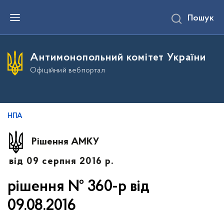
П
Пошук
е
р
е
й
т
Антимонопольний комітет України
и
д
Офіційний вебпортал
о
о
с
н
о
в
НПА
н
о
г
Рішення АМКУ
о
в
від 09 серпня 2016 р.
м
і
с
рішення № 360-р від
т
у
09.08.2016