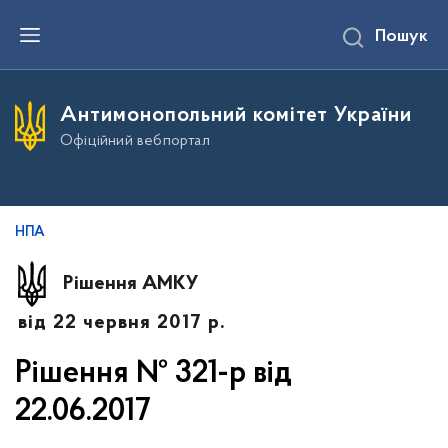
П
Пошук
е
р
е
й
т
Антимонопольний комітет України
и
д
Офіційний вебпортал
о
о
с
н
о
в
НПА
н
о
г
Рішення АМКУ
о
в
від 22 червня 2017 р.
м
і
с
Рішення № 321-р від
т
у
22.06.2017