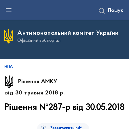
П
Пошук
е
р
е
й
т
Антимонопольний комітет України
и
д
Офіційний вебпортал
о
о
с
н
о
в
НПА
н
о
г
Рішення АМКУ
о
в
від 30 травня 2018 р.
м
і
с
Рішення №287-р від 30.05.2018
т
у
Завантажити pdf