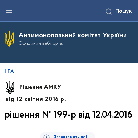
П
Пошук
е
р
е
й
т
Антимонопольний комітет України
и
д
Офіційний вебпортал
о
о
с
н
о
в
НПА
н
о
г
Рішення АМКУ
о
в
від 12 квітня 2016 р.
м
і
с
рішення № 199-р від 12.04.2016
т
у
Завантажити pdf