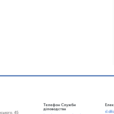
Телефон Служби
Елек
діловодства
sl.d
вського, 45