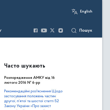
English
Пошук
У
Часто шукають
Розпорядження АМКУ від 16
лютого 2016 № 6-рр
Рекомендаційні роз'яснення Щодо
застосування положень частин
другої, п’ятої та шостої статті 52
Закону України «Про захист