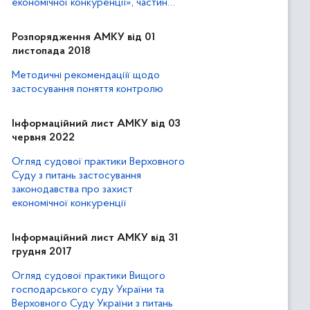
економічної конкуренції», частин
першої та другої статті 21 Закону
України «Про захист від
Розпорядження АМКУ від 01
недобросовісної конкуренції»
листопада 2018
Методичні рекомендаціїї щодо
застосування поняття контролю
Інформаційний лист АМКУ від 03
червня 2022
Огляд судової практики Верховного
Суду з питань застосування
законодавства про захист
економічної конкуренції
Інформаційний лист АМКУ від 31
грудня 2017
Огляд судової практики Вищого
господарського суду України та
Верховного Суду України з питань