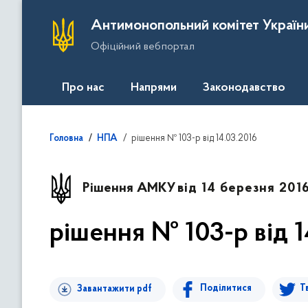
П
Антимонопольний комітет Україн
е
Офіційний вебпортал
р
е
й
Про нас
Напрями
Законодавство
т
и
д
рішення № 103-р від 14.03.2016
Головна
НПА
о
о
с
Рішення АМКУ
від 14 березня 2016
н
о
рішення № 103-р від 1
в
н
о
г
Поділитися
Т
Завантажити pdf
о