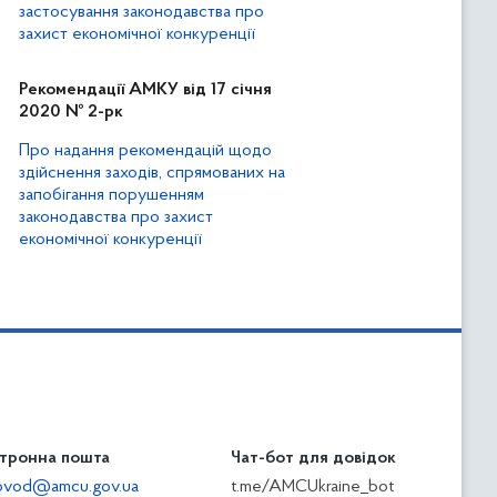
застосування законодавства про
захист економічної конкуренції
Рекомендації АМКУ від 17 січня
2020 № 2-рк
Про надання рекомендацій щодо
здійснення заходів, спрямованих на
запобігання порушенням
законодавства про захист
економічної конкуренції
тронна пошта
Чат-бот для довідок
ilovod@amcu.gov.ua
t.me/AMCUkraine_bot