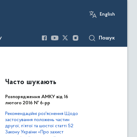
English
Пошук
У
Часто шукають
Розпорядження АМКУ від 16
лютого 2016 № 6-рр
Рекомендаційні роз'яснення Щодо
застосування положень частин
другої, п’ятої та шостої статті 52
Закону України «Про захист