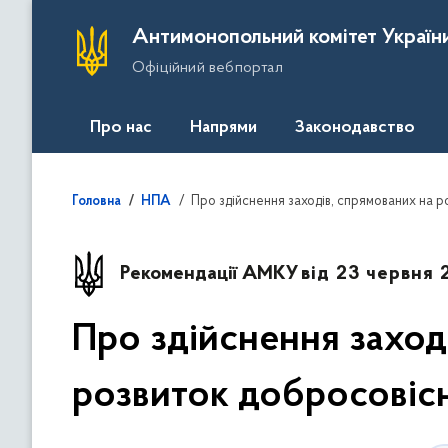
П
Антимонопольний комітет Україн
е
Офіційний вебпортал
р
е
й
Про нас
Напрями
Законодавство
т
и
д
Про здійснення заходів, спрямованих на р
Головна
НПА
о
о
с
Рекомендації АМКУ
від 23 червня 
н
о
Про здійснення заход
в
н
розвиток добросовісн
о
г
о