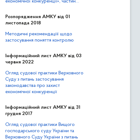
економічної конкуренції», частин
першої та другої статті 21 Закону
України «Про захист від
Розпорядження АМКУ від 01
недобросовісної конкуренції»
листопада 2018
Методичні рекомендаціїї щодо
застосування поняття контролю
Інформаційний лист АМКУ від 03
червня 2022
Огляд судової практики Верховного
Суду з питань застосування
законодавства про захист
економічної конкуренції
Інформаційний лист АМКУ від 31
грудня 2017
Огляд судової практики Вищого
господарського суду України та
Верховного Суду України з питань