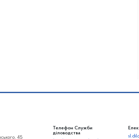
Телефон Служби
Елек
діловодства
sl.d
вського, 45