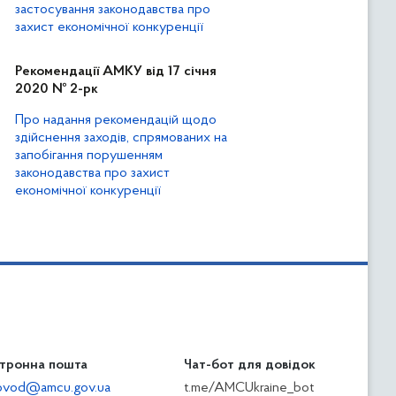
застосування законодавства про
захист економічної конкуренції
Рекомендації АМКУ від 17 січня
2020 № 2-рк
Про надання рекомендацій щодо
здійснення заходів, спрямованих на
запобігання порушенням
законодавства про захист
економічної конкуренції
тронна пошта
Чат-бот для довідок
ilovod@amcu.gov.ua
t.me/AMCUkraine_bot