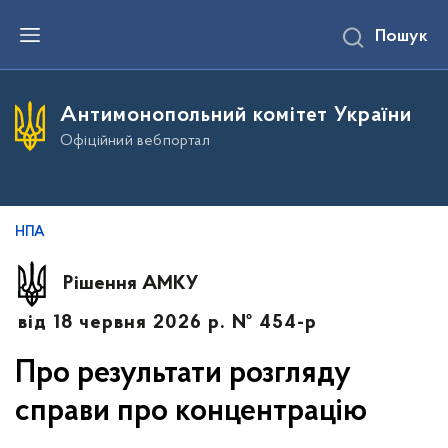
П
Пошук
е
р
е
й
т
Антимонопольний комітет України
и
д
Офіційний вебпортал
о
о
с
н
о
в
НПА
н
о
г
Рішення АМКУ
о
в
від 18 червня 2026 р. № 454-р
м
і
с
Про результати розгляду
т
у
справи про концентрацію