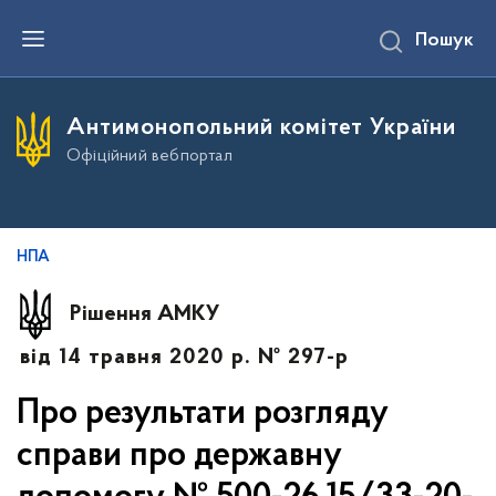
П
Пошук
е
р
е
й
т
Антимонопольний комітет України
и
д
Офіційний вебпортал
о
о
с
н
о
в
НПА
н
о
г
Рішення АМКУ
о
в
від 14 травня 2020 р. № 297-р
м
і
с
Про результати розгляду
т
у
справи про державну