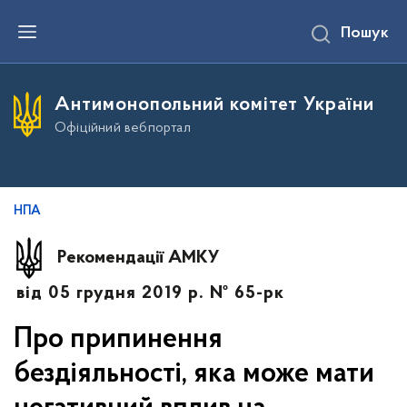
П
Пошук
е
р
е
й
т
Антимонопольний комітет України
и
д
Офіційний вебпортал
о
о
с
н
о
в
НПА
н
о
г
Рекомендації АМКУ
о
в
від 05 грудня 2019 р. № 65-рк
м
і
с
Про припинення
т
у
бездіяльності, яка може мати