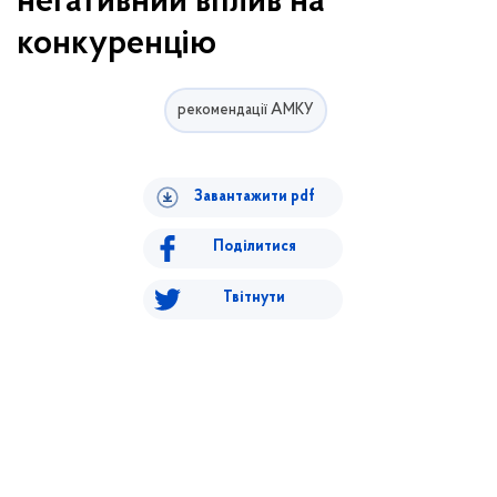
негативний вплив на
конкуренцію
рекомендації АМКУ
Завантажити pdf
Поділитися
Твітнути