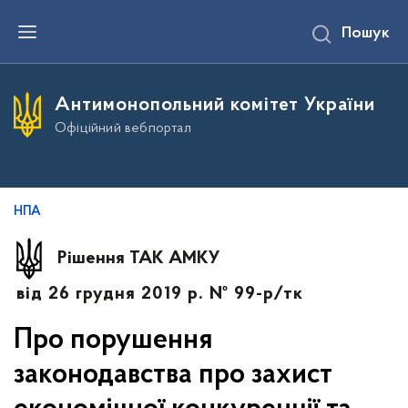
П
Пошук
е
р
е
й
т
Антимонопольний комітет України
и
д
Офіційний вебпортал
о
о
с
н
о
в
НПА
н
о
г
Рішення ТАК АМКУ
о
в
від 26 грудня 2019 р. № 99-р/тк
м
і
с
Про порушення
т
у
законодавства про захист