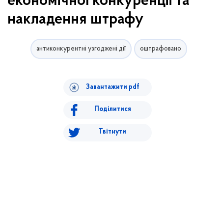
економічної конкуренції та
накладення штрафу
антиконкурентні узгоджені дії
оштрафовано
Завантажити pdf
Поділитися
Твітнути