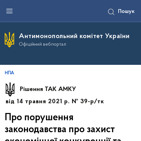
П
Пошук
е
р
е
й
т
Антимонопольний комітет України
и
д
Офіційний вебпортал
о
о
с
н
о
в
НПА
н
о
г
Рішення ТАК АМКУ
о
в
від 14 травня 2021 р. № 39-р/тк
м
і
с
Про порушення
т
у
законодавства про захист