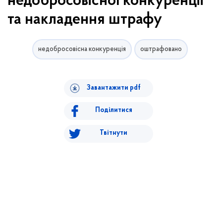
недобросовісної конкуренції
та накладення штрафу
недобросовісна конкуренція
оштрафовано
Завантажити pdf
Поділитися
Твітнути