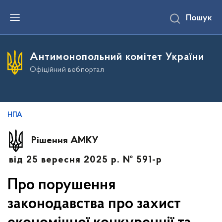
П
Пошук
е
р
е
й
т
Антимонопольний комітет України
и
д
Офіційний вебпортал
о
о
с
н
о
в
НПА
н
о
г
Рішення АМКУ
о
в
від 25 вересня 2025 р. № 591-р
м
і
с
Про порушення
т
у
законодавства про захист