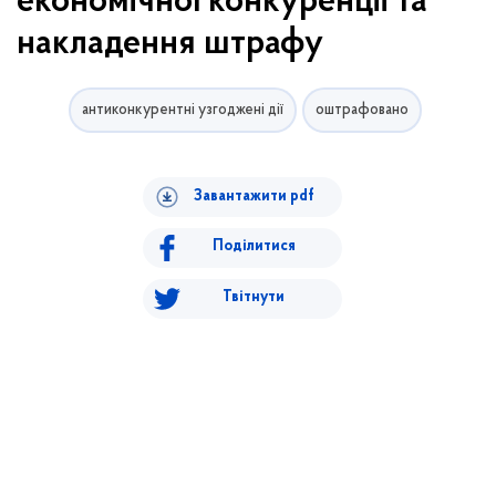
економічної конкуренції та
накладення штрафу
антиконкурентні узгоджені дії
оштрафовано
Завантажити pdf
Поділитися
Твітнути