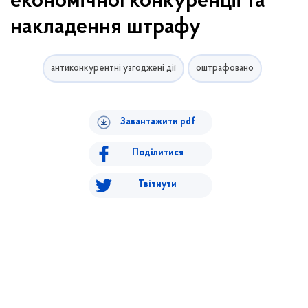
економічної конкуренції та
накладення штрафу
антиконкурентні узгоджені дії
оштрафовано
Завантажити pdf
Поділитися
Твітнути