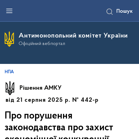
П
Пошук
е
р
е
й
т
Антимонопольний комітет України
и
д
Офіційний вебпортал
о
о
с
н
о
в
НПА
н
о
г
Рішення АМКУ
о
в
від 21 серпня 2025 р. № 442-р
м
і
с
Про порушення
т
у
законодавства про захист