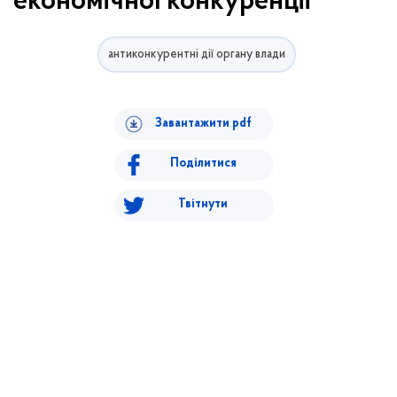
економічної конкуренції
антиконкурентні дії органу влади
Завантажити pdf
Поділитися
Твітнути