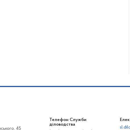
Телефон Служби
Елек
діловодства
sl.d
вського, 45