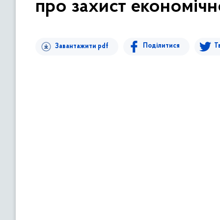
про захист економічн
в
м
і
с
Поділитися
Т
Завантажити pdf
т
у