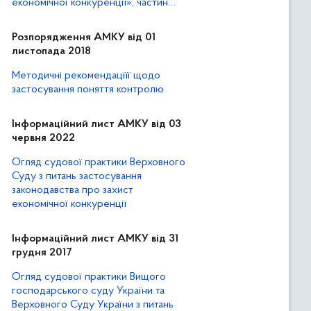
економічної конкуренції», частин
першої та другої статті 21 Закону
України «Про захист від
Розпорядження АМКУ від 01
недобросовісної конкуренції»
листопада 2018
Методичні рекомендаціїї щодо
застосування поняття контролю
Інформаційний лист АМКУ від 03
червня 2022
Огляд судової практики Верховного
Суду з питань застосування
законодавства про захист
економічної конкуренції
Інформаційний лист АМКУ від 31
грудня 2017
Огляд судової практики Вищого
господарського суду України та
Верховного Суду України з питань