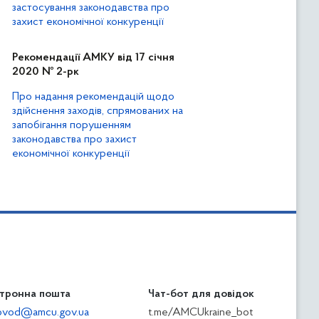
застосування законодавства про
захист економічної конкуренції
Рекомендації АМКУ від 17 січня
2020 № 2-рк
Про надання рекомендацій щодо
здійснення заходів, спрямованих на
запобігання порушенням
законодавства про захист
економічної конкуренції
тронна пошта
Чат-бот для довідок
ilovod@amcu.gov.ua
t.me/AMCUkraine_bot