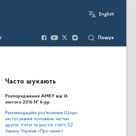
English
Пошук
У
Часто шукають
Розпорядження АМКУ від 16
лютого 2016 № 6-рр
Рекомендаційні роз'яснення Щодо
застосування положень частин
другої, п’ятої та шостої статті 52
Закону України «Про захист