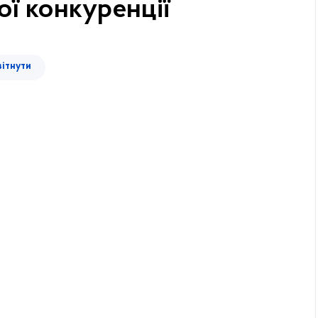
ої конкуренції
вітнути