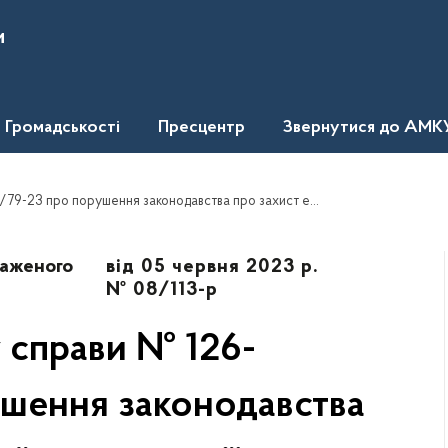
и
Громадськості
Пресцентр
Звернутися до АМК
о порушення законодавства про захист економічної конкуренції
важеного
від 05 червня 2023 р.
№ 08/113-р
 справи № 126-
ушення законодавства