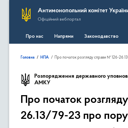
П
Антимонопольний комітет Україн
е
Офіційний вебпортал
р
е
й
Про нас
Напрями
Законодавство
т
и
д
Про початок розгляду справи № 126-26.13/79-23 пр
Головна
НПА
о
о
с
Розпорядження державного уповно
АМКУ
н
о
в
Про початок розгляду
н
о
26.13/79-23 про пор
г
о