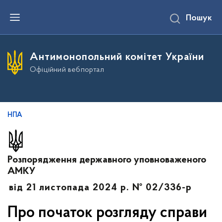
П
Пошук
е
р
е
й
т
Антимонопольний комітет України
и
д
Офіційний вебпортал
о
о
с
н
о
в
НПА
н
о
г
о
в
Розпорядження державного уповноваженого
м
і
АМКУ
с
т
від 21 листопада 2024 р. № 02/336-р
у
Про початок розгляду справи